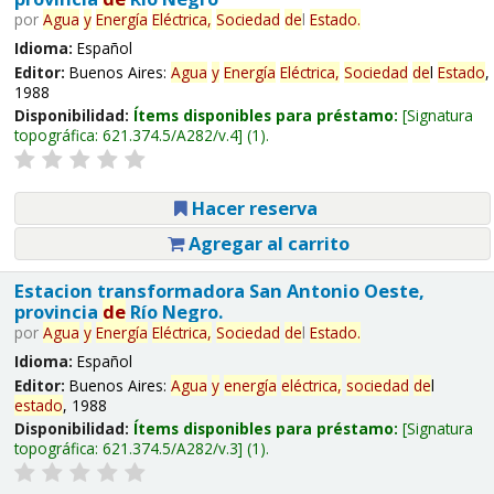
por
Agua
y
Energía
Eléctrica,
Sociedad
de
l
Estado
.
Idioma:
Español
Editor:
Buenos Aires:
Agua
y
Energía
Eléctrica,
Sociedad
de
l
Estado
,
1988
Disponibilidad:
Ítems disponibles para préstamo:
Signatura
topográfica:
621.374.5/A282/v.4
(1).
Hacer reserva
Agregar al carrito
Estacion transformadora San Antonio Oeste,
provincia
de
Río Negro.
por
Agua
y
Energía
Eléctrica,
Sociedad
de
l
Estado
.
Idioma:
Español
Editor:
Buenos Aires:
Agua
y
energía
eléctrica,
sociedad
de
l
estado
, 1988
Disponibilidad:
Ítems disponibles para préstamo:
Signatura
topográfica:
621.374.5/A282/v.3
(1).