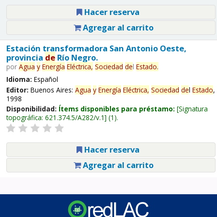
Hacer reserva
Agregar al carrito
Estación transformadora San Antonio Oeste,
provincia
de
Río Negro.
por
Agua
y
Energía
Eléctrica,
Sociedad
de
l
Estado
.
Idioma:
Español
Editor:
Buenos Aires:
Agua
y
Energía
Eléctrica,
Sociedad
de
l
Estado
,
1998
Disponibilidad:
Ítems disponibles para préstamo:
Signatura
topográfica:
621.374.5/A282/v.1
(1).
Hacer reserva
Agregar al carrito