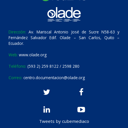
Dirección:
Av. Mariscal Antonio José de Sucre N58-63 y
Fernández Salvador Edif. Olade – San Carlos, Quito –
Ecuador.
Web:
www.olade.org
Teléfono:
(593 2) 259 8122 / 2598 280
Correo:
centro.documentacion@olade.org
Tweets by cubemediaco