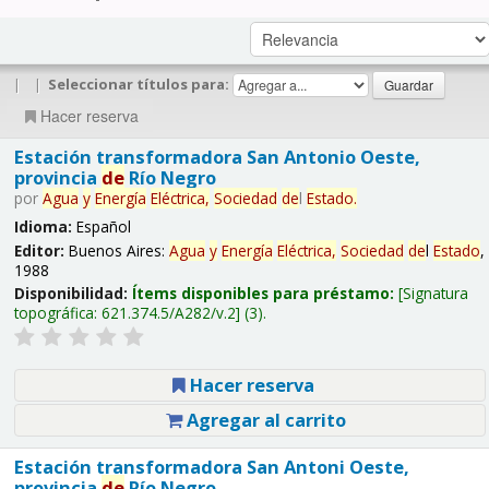
|
|
Seleccionar títulos para:
Hacer reserva
Estación transformadora San Antonio Oeste,
provincia
de
Río Negro
por
Agua
y
Energía
Eléctrica,
Sociedad
de
l
Estado
.
Idioma:
Español
Editor:
Buenos Aires:
Agua
y
Energía
Eléctrica,
Sociedad
de
l
Estado
,
1988
Disponibilidad:
Ítems disponibles para préstamo:
Signatura
topográfica:
621.374.5/A282/v.2
(3).
Hacer reserva
Agregar al carrito
Estación transformadora San Antoni Oeste,
provincia
de
Río Negro