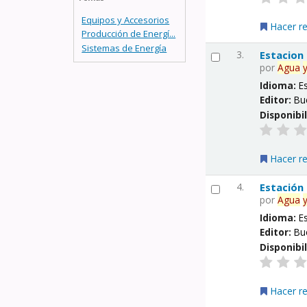
Equipos y Accesorios
Hacer r
Producción de Energí...
Sistemas de Energía
3.
Estacion
por
Agua
Idioma:
E
Editor:
Bu
Disponibi
Hacer r
4.
Estación
por
Agua
Idioma:
E
Editor:
Bu
Disponibi
Hacer r