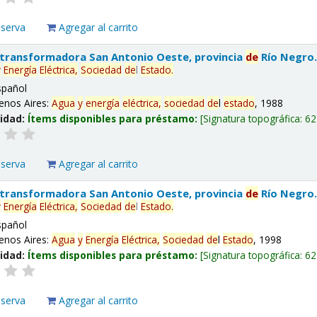
eserva
Agregar al carrito
 transformadora San Antonio Oeste, provincia
de
Río Negro
y
Energía
Eléctrica,
Sociedad
de
l
Estado
.
spañol
enos Aires:
Agua
y
energía
eléctrica,
sociedad
de
l
estado
, 1988
lidad:
Ítems disponibles para préstamo:
Signatura topográfica:
62
eserva
Agregar al carrito
 transformadora San Antonio Oeste, provincia
de
Río Negro
y
Energía
Eléctrica,
Sociedad
de
l
Estado
.
spañol
enos Aires:
Agua
y
Energía
Eléctrica,
Sociedad
de
l
Estado
, 1998
lidad:
Ítems disponibles para préstamo:
Signatura topográfica:
62
eserva
Agregar al carrito