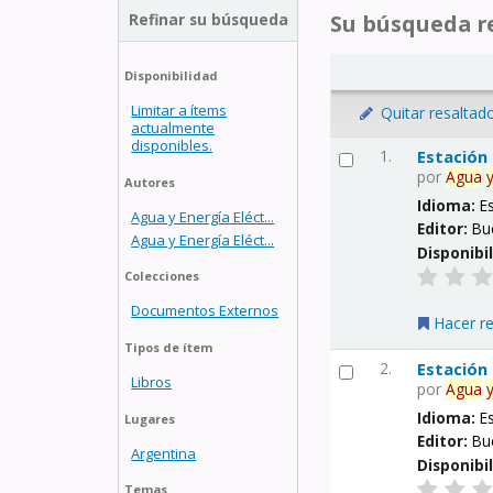
Refinar su búsqueda
Su búsqueda re
Disponibilidad
Limitar a ítems
Quitar resaltad
actualmente
disponibles.
1.
Estación
por
Agua
Autores
Idioma:
E
Agua y Energía Eléct...
Editor:
Bu
Agua y Energía Eléct...
Disponibi
Colecciones
Documentos Externos
Hacer r
Tipos de ítem
2.
Estación
Libros
por
Agua
Idioma:
E
Lugares
Editor:
Bu
Argentina
Disponibi
Temas