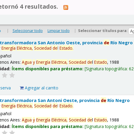
tornó 4 resultados.
|
Seleccionar todo
Limpiar todo
|
Seleccionar títulos para:
o
 transformadora San Antonio Oeste, provincia
de
Río Negro
y
Energía
Eléctrica,
Sociedad
de
l
Estado
.
spañol
enos Aires:
Agua
y
Energía
Eléctrica,
Sociedad
de
l
Estado
, 1988
lidad:
Ítems disponibles para préstamo:
Signatura topográfica:
62
eserva
Agregar al carrito
 transformadora San Antoni Oeste, provincia
de
Río Negro
y
Energía
Eléctrica,
Sociedad
de
l
Estado
.
spañol
enos Aires:
Agua
y
Energía
Eléctrica,
Sociedad
de
l
Estado
, 1988
lidad:
Ítems disponibles para préstamo:
Signatura topográfica:
62