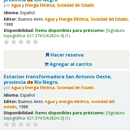
por
Agua
y
Energía
Eléctrica,
Sociedad
de
l
Estado
.
Idioma:
Español
Editor:
Buenos Aires:
Agua
y
Energía
Eléctrica,
Sociedad
de
l
Estado
,
1988
Disponibilidad:
Ítems disponibles para préstamo:
Signatura
topográfica:
621.374.5/A282/v.4
(1).
Hacer reserva
Agregar al carrito
Estacion transformadora San Antonio Oeste,
provincia
de
Río Negro.
por
Agua
y
Energía
Eléctrica,
Sociedad
de
l
Estado
.
Idioma:
Español
Editor:
Buenos Aires:
Agua
y
energía
eléctrica,
sociedad
de
l
estado
, 1988
Disponibilidad:
Ítems disponibles para préstamo:
Signatura
topográfica:
621.374.5/A282/v.3
(1).