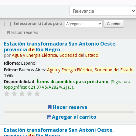
|
|
Seleccionar títulos para:
Hacer reserva
Estación transformadora San Antonio Oeste,
provincia
de
Río Negro
por
Agua
y
Energía
Eléctrica,
Sociedad
de
l
Estado
.
Idioma:
Español
Editor:
Buenos Aires:
Agua
y
Energía
Eléctrica,
Sociedad
de
l
Estado
,
1988
Disponibilidad:
Ítems disponibles para préstamo:
Signatura
topográfica:
621.374.5/A282/v.2
(3).
Hacer reserva
Agregar al carrito
Estación transformadora San Antoni Oeste,
provincia
de
Río Negro