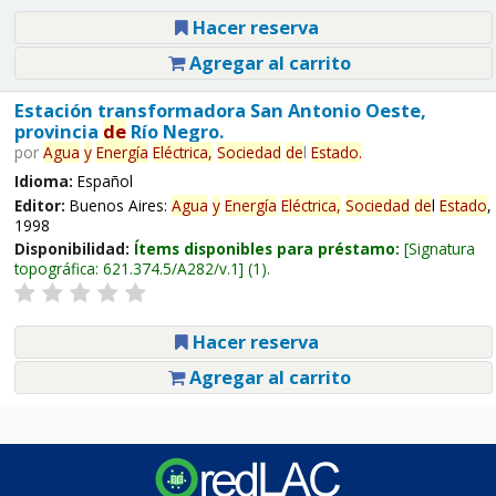
Hacer reserva
Agregar al carrito
Estación transformadora San Antonio Oeste,
provincia
de
Río Negro.
por
Agua
y
Energía
Eléctrica,
Sociedad
de
l
Estado
.
Idioma:
Español
Editor:
Buenos Aires:
Agua
y
Energía
Eléctrica,
Sociedad
de
l
Estado
,
1998
Disponibilidad:
Ítems disponibles para préstamo:
Signatura
topográfica:
621.374.5/A282/v.1
(1).
Hacer reserva
Agregar al carrito