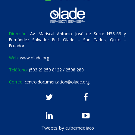
Dirección:
Av. Mariscal Antonio José de Sucre N58-63 y
Fernández Salvador Edif. Olade – San Carlos, Quito –
Ecuador.
Web:
www.olade.org
Teléfono:
(593 2) 259 8122 / 2598 280
Correo:
centro.documentacion@olade.org
Tweets by cubemediaco