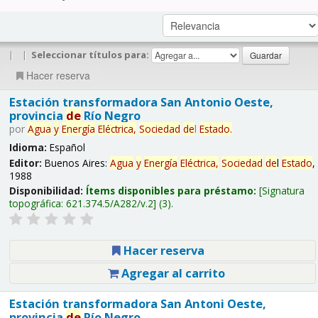
|
|
Seleccionar títulos para:
Hacer reserva
Estación transformadora San Antonio Oeste,
provincia
de
Río Negro
por
Agua
y
Energía
Eléctrica,
Sociedad
de
l
Estado
.
Idioma:
Español
Editor:
Buenos Aires:
Agua
y
Energía
Eléctrica,
Sociedad
de
l
Estado
,
1988
Disponibilidad:
Ítems disponibles para préstamo:
Signatura
topográfica:
621.374.5/A282/v.2
(3).
Hacer reserva
Agregar al carrito
Estación transformadora San Antoni Oeste,
provincia
de
Río Negro