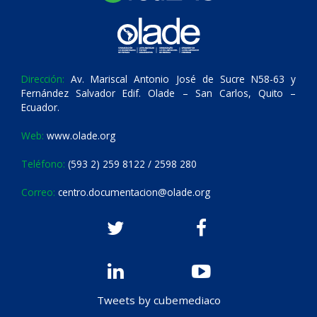
Dirección:
Av. Mariscal Antonio José de Sucre N58-63 y
Fernández Salvador Edif. Olade – San Carlos, Quito –
Ecuador.
Web:
www.olade.org
Teléfono:
(593 2) 259 8122 / 2598 280
Correo:
centro.documentacion@olade.org
Tweets by cubemediaco