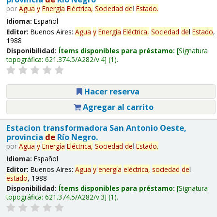
por
Agua
y
Energía
Eléctrica,
Sociedad
de
l
Estado
.
Idioma:
Español
Editor:
Buenos Aires:
Agua
y
Energía
Eléctrica,
Sociedad
de
l
Estado
,
1988
Disponibilidad:
Ítems disponibles para préstamo:
Signatura
topográfica:
621.374.5/A282/v.4
(1).
Hacer reserva
Agregar al carrito
Estacion transformadora San Antonio Oeste,
provincia
de
Río Negro.
por
Agua
y
Energía
Eléctrica,
Sociedad
de
l
Estado
.
Idioma:
Español
Editor:
Buenos Aires:
Agua
y
energía
eléctrica,
sociedad
de
l
estado
, 1988
Disponibilidad:
Ítems disponibles para préstamo:
Signatura
topográfica:
621.374.5/A282/v.3
(1).