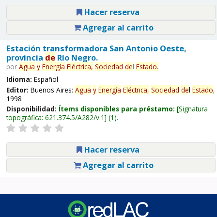
Hacer reserva
Agregar al carrito
Estación transformadora San Antonio Oeste,
provincia
de
Río Negro.
por
Agua
y
Energía
Eléctrica,
Sociedad
de
l
Estado
.
Idioma:
Español
Editor:
Buenos Aires:
Agua
y
Energía
Eléctrica,
Sociedad
de
l
Estado
,
1998
Disponibilidad:
Ítems disponibles para préstamo:
Signatura
topográfica:
621.374.5/A282/v.1
(1).
Hacer reserva
Agregar al carrito