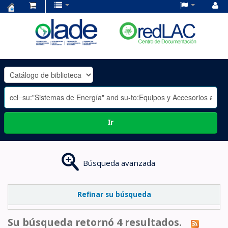
Centro
de
Documentación
OLADE
-
Ir
Búsqueda avanzada
Refinar su búsqueda
Su búsqueda retornó 4 resultados.