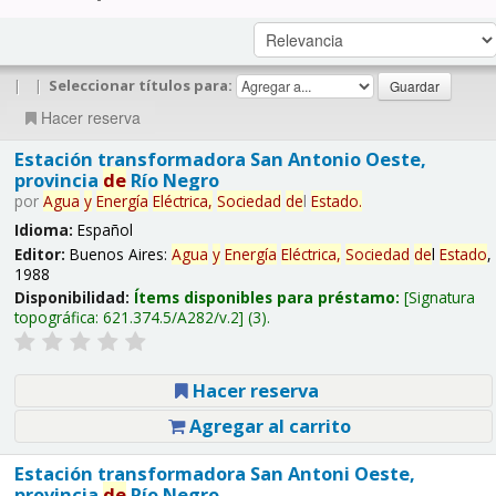
|
|
Seleccionar títulos para:
Hacer reserva
Estación transformadora San Antonio Oeste,
provincia
de
Río Negro
por
Agua
y
Energía
Eléctrica,
Sociedad
de
l
Estado
.
Idioma:
Español
Editor:
Buenos Aires:
Agua
y
Energía
Eléctrica,
Sociedad
de
l
Estado
,
1988
Disponibilidad:
Ítems disponibles para préstamo:
Signatura
topográfica:
621.374.5/A282/v.2
(3).
Hacer reserva
Agregar al carrito
Estación transformadora San Antoni Oeste,
provincia
de
Río Negro