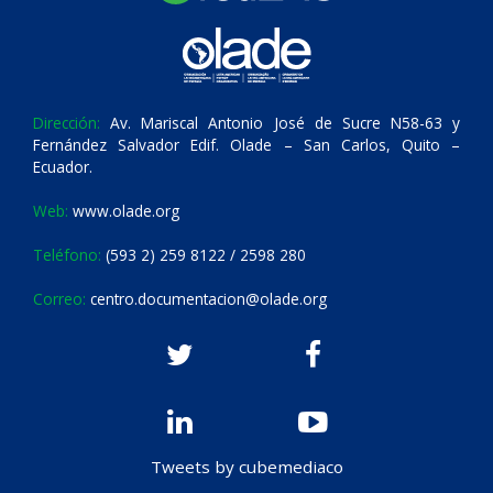
Dirección:
Av. Mariscal Antonio José de Sucre N58-63 y
Fernández Salvador Edif. Olade – San Carlos, Quito –
Ecuador.
Web:
www.olade.org
Teléfono:
(593 2) 259 8122 / 2598 280
Correo:
centro.documentacion@olade.org
Tweets by cubemediaco