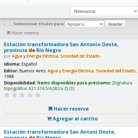
|
|
Seleccionar títulos para:
Hacer reserva
Estación transformadora San Antonio Oeste,
provincia
de
Río Negro
por
Agua
y
Energía
Eléctrica,
Sociedad
de
l
Estado
.
Idioma:
Español
Editor:
Buenos Aires:
Agua
y
Energía
Eléctrica,
Sociedad
de
l
Estado
,
1988
Disponibilidad:
Ítems disponibles para préstamo:
Signatura
topográfica:
621.374.5/A282/v.2
(3).
Hacer reserva
Agregar al carrito
Estación transformadora San Antoni Oeste,
provincia
de
Río Negro