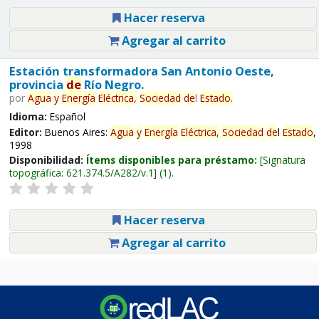
Hacer reserva
Agregar al carrito
Estación transformadora San Antonio Oeste,
provincia
de
Río Negro.
por
Agua
y
Energía
Eléctrica,
Sociedad
de
l
Estado
.
Idioma:
Español
Editor:
Buenos Aires:
Agua
y
Energía
Eléctrica,
Sociedad
de
l
Estado
,
1998
Disponibilidad:
Ítems disponibles para préstamo:
Signatura
topográfica:
621.374.5/A282/v.1
(1).
Hacer reserva
Agregar al carrito