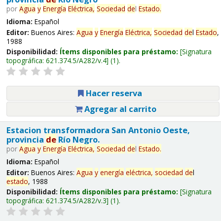
por
Agua
y
Energía
Eléctrica,
Sociedad
de
l
Estado
.
Idioma:
Español
Editor:
Buenos Aires:
Agua
y
Energía
Eléctrica,
Sociedad
de
l
Estado
,
1988
Disponibilidad:
Ítems disponibles para préstamo:
Signatura
topográfica:
621.374.5/A282/v.4
(1).
Hacer reserva
Agregar al carrito
Estacion transformadora San Antonio Oeste,
provincia
de
Río Negro.
por
Agua
y
Energía
Eléctrica,
Sociedad
de
l
Estado
.
Idioma:
Español
Editor:
Buenos Aires:
Agua
y
energía
eléctrica,
sociedad
de
l
estado
, 1988
Disponibilidad:
Ítems disponibles para préstamo:
Signatura
topográfica:
621.374.5/A282/v.3
(1).