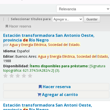
|
|
Seleccionar títulos para:
Hacer reserva
Estación transformadora San Antonio Oeste,
provincia
de
Río Negro
por
Agua
y
Energía
Eléctrica,
Sociedad
de
l
Estado
.
Idioma:
Español
Editor:
Buenos Aires:
Agua
y
Energía
Eléctrica,
Sociedad
de
l
Estado
,
1988
Disponibilidad:
Ítems disponibles para préstamo:
Signatura
topográfica:
621.374.5/A282/v.2
(3).
Hacer reserva
Agregar al carrito
Estación transformadora San Antoni Oeste,
provincia
de
Río Negro