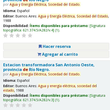
por
Agua
y
Energía
Eléctrica,
Sociedad
de
l
Estado
.
Idioma:
Español
Editor:
Buenos Aires:
Agua
y
Energía
Eléctrica,
Sociedad
de
l
Estado
,
1988
Disponibilidad:
Ítems disponibles para préstamo:
Signatura
topográfica:
621.374.5/A282/v.4
(1).
Hacer reserva
Agregar al carrito
Estacion transformadora San Antonio Oeste,
provincia
de
Río Negro.
por
Agua
y
Energía
Eléctrica,
Sociedad
de
l
Estado
.
Idioma:
Español
Editor:
Buenos Aires:
Agua
y
energía
eléctrica,
sociedad
de
l
estado
, 1988
Disponibilidad:
Ítems disponibles para préstamo:
Signatura
topográfica:
621.374.5/A282/v.3
(1).