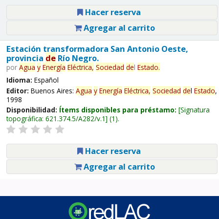
Hacer reserva
Agregar al carrito
Estación transformadora San Antonio Oeste,
provincia
de
Río Negro.
por
Agua
y
Energía
Eléctrica,
Sociedad
de
l
Estado
.
Idioma:
Español
Editor:
Buenos Aires:
Agua
y
Energía
Eléctrica,
Sociedad
de
l
Estado
,
1998
Disponibilidad:
Ítems disponibles para préstamo:
Signatura
topográfica:
621.374.5/A282/v.1
(1).
Hacer reserva
Agregar al carrito