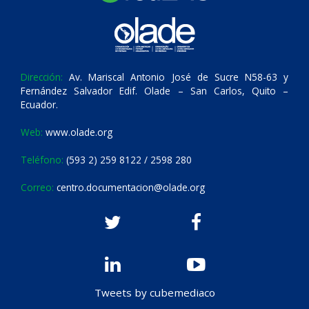
Dirección:
Av. Mariscal Antonio José de Sucre N58-63 y
Fernández Salvador Edif. Olade – San Carlos, Quito –
Ecuador.
Web:
www.olade.org
Teléfono:
(593 2) 259 8122 / 2598 280
Correo:
centro.documentacion@olade.org
Tweets by cubemediaco