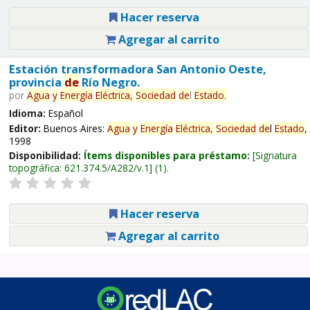
Hacer reserva
Agregar al carrito
Estación transformadora San Antonio Oeste,
provincia
de
Río Negro.
por
Agua
y
Energía
Eléctrica,
Sociedad
de
l
Estado
.
Idioma:
Español
Editor:
Buenos Aires:
Agua
y
Energía
Eléctrica,
Sociedad
de
l
Estado
,
1998
Disponibilidad:
Ítems disponibles para préstamo:
Signatura
topográfica:
621.374.5/A282/v.1
(1).
Hacer reserva
Agregar al carrito