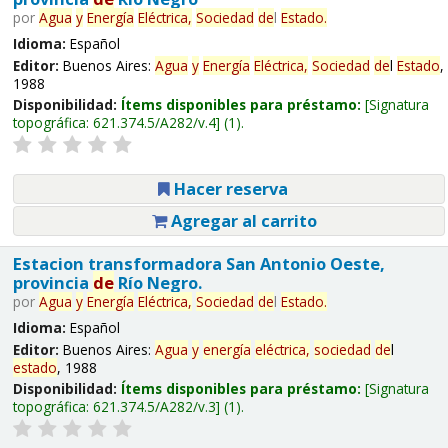
por
Agua
y
Energía
Eléctrica,
Sociedad
de
l
Estado
.
Idioma:
Español
Editor:
Buenos Aires:
Agua
y
Energía
Eléctrica,
Sociedad
de
l
Estado
,
1988
Disponibilidad:
Ítems disponibles para préstamo:
Signatura
topográfica:
621.374.5/A282/v.4
(1).
Hacer reserva
Agregar al carrito
Estacion transformadora San Antonio Oeste,
provincia
de
Río Negro.
por
Agua
y
Energía
Eléctrica,
Sociedad
de
l
Estado
.
Idioma:
Español
Editor:
Buenos Aires:
Agua
y
energía
eléctrica,
sociedad
de
l
estado
, 1988
Disponibilidad:
Ítems disponibles para préstamo:
Signatura
topográfica:
621.374.5/A282/v.3
(1).