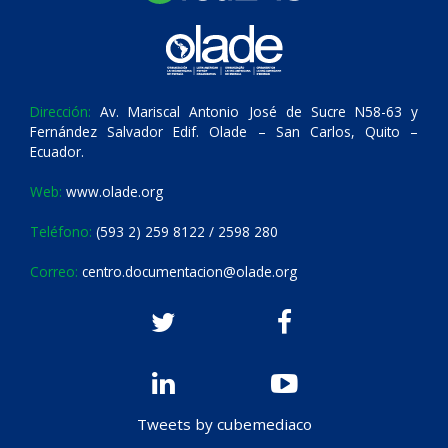
Dirección:
Av. Mariscal Antonio José de Sucre N58-63 y
Fernández Salvador Edif. Olade – San Carlos, Quito –
Ecuador.
Web:
www.olade.org
Teléfono:
(593 2) 259 8122 / 2598 280
Correo:
centro.documentacion@olade.org
Tweets by cubemediaco