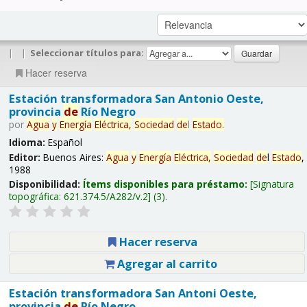
|
|
Seleccionar títulos para:
Hacer reserva
Estación transformadora San Antonio Oeste,
provincia
de
Río Negro
por
Agua
y
Energía
Eléctrica,
Sociedad
de
l
Estado
.
Idioma:
Español
Editor:
Buenos Aires:
Agua
y
Energía
Eléctrica,
Sociedad
de
l
Estado
,
1988
Disponibilidad:
Ítems disponibles para préstamo:
Signatura
topográfica:
621.374.5/A282/v.2
(3).
Hacer reserva
Agregar al carrito
Estación transformadora San Antoni Oeste,
provincia
de
Río Negro