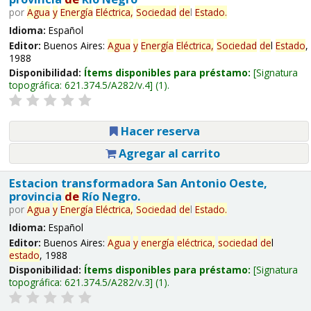
por
Agua
y
Energía
Eléctrica,
Sociedad
de
l
Estado
.
Idioma:
Español
Editor:
Buenos Aires:
Agua
y
Energía
Eléctrica,
Sociedad
de
l
Estado
,
1988
Disponibilidad:
Ítems disponibles para préstamo:
Signatura
topográfica:
621.374.5/A282/v.4
(1).
Hacer reserva
Agregar al carrito
Estacion transformadora San Antonio Oeste,
provincia
de
Río Negro.
por
Agua
y
Energía
Eléctrica,
Sociedad
de
l
Estado
.
Idioma:
Español
Editor:
Buenos Aires:
Agua
y
energía
eléctrica,
sociedad
de
l
estado
, 1988
Disponibilidad:
Ítems disponibles para préstamo:
Signatura
topográfica:
621.374.5/A282/v.3
(1).