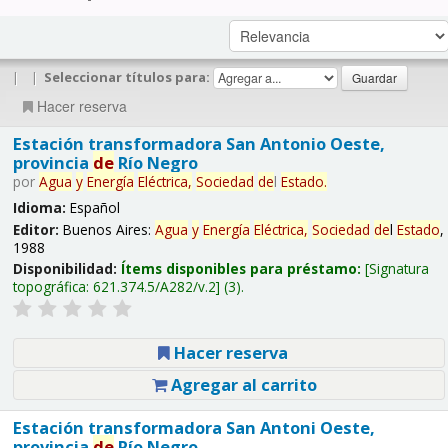
|
|
Seleccionar títulos para:
Hacer reserva
Estación transformadora San Antonio Oeste,
provincia
de
Río Negro
por
Agua
y
Energía
Eléctrica,
Sociedad
de
l
Estado
.
Idioma:
Español
Editor:
Buenos Aires:
Agua
y
Energía
Eléctrica,
Sociedad
de
l
Estado
,
1988
Disponibilidad:
Ítems disponibles para préstamo:
Signatura
topográfica:
621.374.5/A282/v.2
(3).
Hacer reserva
Agregar al carrito
Estación transformadora San Antoni Oeste,
provincia
de
Río Negro