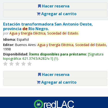
Hacer reserva
Agregar al carrito
Estación transformadora San Antonio Oeste,
provincia
de
Río Negro.
por
Agua
y
Energía
Eléctrica,
Sociedad
de
l
Estado
.
Idioma:
Español
Editor:
Buenos Aires:
Agua
y
Energía
Eléctrica,
Sociedad
de
l
Estado
,
1998
Disponibilidad:
Ítems disponibles para préstamo:
Signatura
topográfica:
621.374.5/A282/v.1
(1).
Hacer reserva
Agregar al carrito