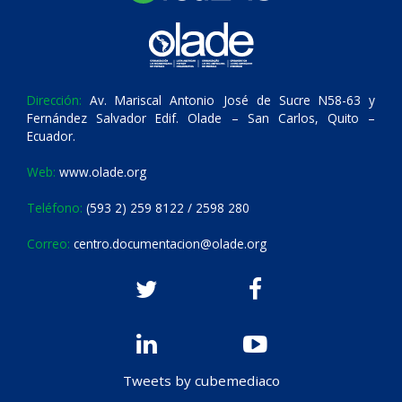
Dirección:
Av. Mariscal Antonio José de Sucre N58-63 y
Fernández Salvador Edif. Olade – San Carlos, Quito –
Ecuador.
Web:
www.olade.org
Teléfono:
(593 2) 259 8122 / 2598 280
Correo:
centro.documentacion@olade.org
Tweets by cubemediaco