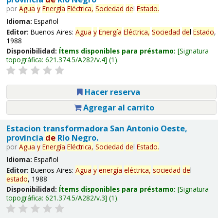
por
Agua
y
Energía
Eléctrica,
Sociedad
de
l
Estado
.
Idioma:
Español
Editor:
Buenos Aires:
Agua
y
Energía
Eléctrica,
Sociedad
de
l
Estado
,
1988
Disponibilidad:
Ítems disponibles para préstamo:
Signatura
topográfica:
621.374.5/A282/v.4
(1).
Hacer reserva
Agregar al carrito
Estacion transformadora San Antonio Oeste,
provincia
de
Río Negro.
por
Agua
y
Energía
Eléctrica,
Sociedad
de
l
Estado
.
Idioma:
Español
Editor:
Buenos Aires:
Agua
y
energía
eléctrica,
sociedad
de
l
estado
, 1988
Disponibilidad:
Ítems disponibles para préstamo:
Signatura
topográfica:
621.374.5/A282/v.3
(1).