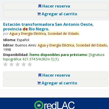
Hacer reserva
Agregar al carrito
Estación transformadora San Antonio Oeste,
provincia
de
Río Negro.
por
Agua
y
Energía
Eléctrica,
Sociedad
de
l
Estado
.
Idioma:
Español
Editor:
Buenos Aires:
Agua
y
Energía
Eléctrica,
Sociedad
de
l
Estado
,
1998
Disponibilidad:
Ítems disponibles para préstamo:
Signatura
topográfica:
621.374.5/A282/v.1
(1).
Hacer reserva
Agregar al carrito