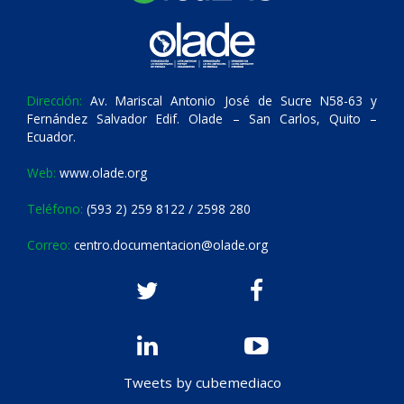
Dirección:
Av. Mariscal Antonio José de Sucre N58-63 y
Fernández Salvador Edif. Olade – San Carlos, Quito –
Ecuador.
Web:
www.olade.org
Teléfono:
(593 2) 259 8122 / 2598 280
Correo:
centro.documentacion@olade.org
Tweets by cubemediaco