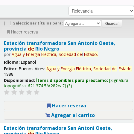
|
|
Seleccionar títulos para:
Hacer reserva
Estación transformadora San Antonio Oeste,
provincia
de
Río Negro
por
Agua
y
Energía
Eléctrica,
Sociedad
de
l
Estado
.
Idioma:
Español
Editor:
Buenos Aires:
Agua
y
Energía
Eléctrica,
Sociedad
de
l
Estado
,
1988
Disponibilidad:
Ítems disponibles para préstamo:
Signatura
topográfica:
621.374.5/A282/v.2
(3).
Hacer reserva
Agregar al carrito
Estación transformadora San Antoni Oeste,
provincia
de
Río Negro