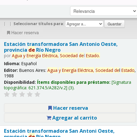
|
|
Seleccionar títulos para:
Hacer reserva
Estación transformadora San Antonio Oeste,
provincia
de
Río Negro
por
Agua
y
Energía
Eléctrica,
Sociedad
de
l
Estado
.
Idioma:
Español
Editor:
Buenos Aires:
Agua
y
Energía
Eléctrica,
Sociedad
de
l
Estado
,
1988
Disponibilidad:
Ítems disponibles para préstamo:
Signatura
topográfica:
621.374.5/A282/v.2
(3).
Hacer reserva
Agregar al carrito
Estación transformadora San Antoni Oeste,
provincia
de
Río Negro