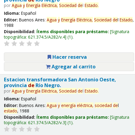
por
Agua
y
Energía
Eléctrica,
Sociedad
de
l
Estado
.
Idioma:
Español
Editor:
Buenos Aires:
Agua
y
Energía
Eléctrica,
Sociedad
de
l
Estado
,
1988
Disponibilidad:
Ítems disponibles para préstamo:
Signatura
topográfica:
621.374.5/A282/v.4
(1).
Hacer reserva
Agregar al carrito
Estacion transformadora San Antonio Oeste,
provincia
de
Río Negro.
por
Agua
y
Energía
Eléctrica,
Sociedad
de
l
Estado
.
Idioma:
Español
Editor:
Buenos Aires:
Agua
y
energía
eléctrica,
sociedad
de
l
estado
, 1988
Disponibilidad:
Ítems disponibles para préstamo:
Signatura
topográfica:
621.374.5/A282/v.3
(1).