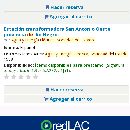
Hacer reserva
Agregar al carrito
Estación transformadora San Antonio Oeste,
provincia
de
Río Negro.
por
Agua
y
Energía
Eléctrica,
Sociedad
de
l
Estado
.
Idioma:
Español
Editor:
Buenos Aires:
Agua
y
Energía
Eléctrica,
Sociedad
de
l
Estado
,
1998
Disponibilidad:
Ítems disponibles para préstamo:
Signatura
topográfica:
621.374.5/A282/v.1
(1).
Hacer reserva
Agregar al carrito