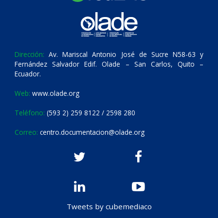
Dirección:
Av. Mariscal Antonio José de Sucre N58-63 y
Fernández Salvador Edif. Olade – San Carlos, Quito –
Ecuador.
Web:
www.olade.org
Teléfono:
(593 2) 259 8122 / 2598 280
Correo:
centro.documentacion@olade.org
Tweets by cubemediaco