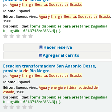
por
Agua
y
Energía
Eléctrica,
Sociedad
de
l
Estado
.
Idioma:
Español
Editor:
Buenos Aires:
Agua
y
Energía
Eléctrica,
Sociedad
de
l
Estado
,
1988
Disponibilidad:
Ítems disponibles para préstamo:
Signatura
topográfica:
621.374.5/A282/v.4
(1).
Hacer reserva
Agregar al carrito
Estacion transformadora San Antonio Oeste,
provincia
de
Río Negro.
por
Agua
y
Energía
Eléctrica,
Sociedad
de
l
Estado
.
Idioma:
Español
Editor:
Buenos Aires:
Agua
y
energía
eléctrica,
sociedad
de
l
estado
, 1988
Disponibilidad:
Ítems disponibles para préstamo:
Signatura
topográfica:
621.374.5/A282/v.3
(1).