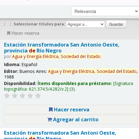
|
|
Seleccionar títulos para:
Hacer reserva
Estación transformadora San Antonio Oeste,
provincia
de
Río Negro
por
Agua
y
Energía
Eléctrica,
Sociedad
de
l
Estado
.
Idioma:
Español
Editor:
Buenos Aires:
Agua
y
Energía
Eléctrica,
Sociedad
de
l
Estado
,
1988
Disponibilidad:
Ítems disponibles para préstamo:
Signatura
topográfica:
621.374.5/A282/v.2
(3).
Hacer reserva
Agregar al carrito
Estación transformadora San Antoni Oeste,
provincia
de
Río Negro