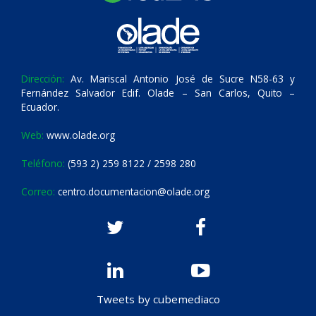
Dirección:
Av. Mariscal Antonio José de Sucre N58-63 y
Fernández Salvador Edif. Olade – San Carlos, Quito –
Ecuador.
Web:
www.olade.org
Teléfono:
(593 2) 259 8122 / 2598 280
Correo:
centro.documentacion@olade.org
Tweets by cubemediaco