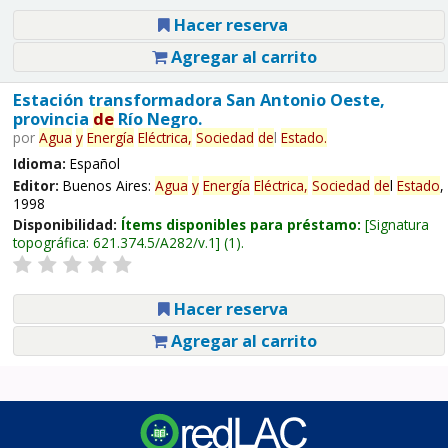
Hacer reserva
Agregar al carrito
Estación transformadora San Antonio Oeste,
provincia
de
Río Negro.
por
Agua
y
Energía
Eléctrica,
Sociedad
de
l
Estado
.
Idioma:
Español
Editor:
Buenos Aires:
Agua
y
Energía
Eléctrica,
Sociedad
de
l
Estado
,
1998
Disponibilidad:
Ítems disponibles para préstamo:
Signatura
topográfica:
621.374.5/A282/v.1
(1).
Hacer reserva
Agregar al carrito