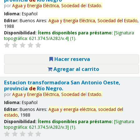
por
Agua
y
Energía
Eléctrica,
Sociedad
de
l
Estado
.
Idioma:
Español
Editor:
Buenos Aires:
Agua
y
Energía
Eléctrica,
Sociedad
de
l
Estado
,
1988
Disponibilidad:
Ítems disponibles para préstamo:
Signatura
topográfica:
621.374.5/A282/v.4
(1).
Hacer reserva
Agregar al carrito
Estacion transformadora San Antonio Oeste,
provincia
de
Río Negro.
por
Agua
y
Energía
Eléctrica,
Sociedad
de
l
Estado
.
Idioma:
Español
Editor:
Buenos Aires:
Agua
y
energía
eléctrica,
sociedad
de
l
estado
, 1988
Disponibilidad:
Ítems disponibles para préstamo:
Signatura
topográfica:
621.374.5/A282/v.3
(1).