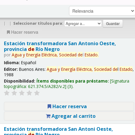
|
|
Seleccionar títulos para:
Hacer reserva
Estación transformadora San Antonio Oeste,
provincia
de
Río Negro
por
Agua
y
Energía
Eléctrica,
Sociedad
de
l
Estado
.
Idioma:
Español
Editor:
Buenos Aires:
Agua
y
Energía
Eléctrica,
Sociedad
de
l
Estado
,
1988
Disponibilidad:
Ítems disponibles para préstamo:
Signatura
topográfica:
621.374.5/A282/v.2
(3).
Hacer reserva
Agregar al carrito
Estación transformadora San Antoni Oeste,
provincia
de
Río Negro