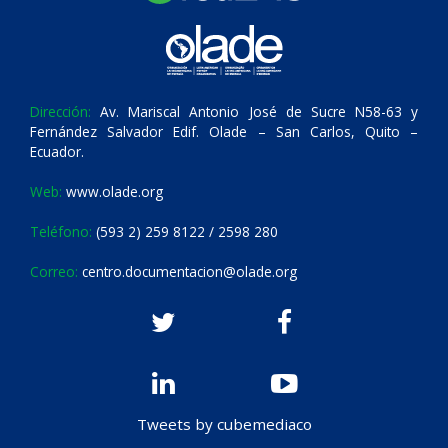
Dirección:
Av. Mariscal Antonio José de Sucre N58-63 y
Fernández Salvador Edif. Olade – San Carlos, Quito –
Ecuador.
Web:
www.olade.org
Teléfono:
(593 2) 259 8122 / 2598 280
Correo:
centro.documentacion@olade.org
Tweets by cubemediaco