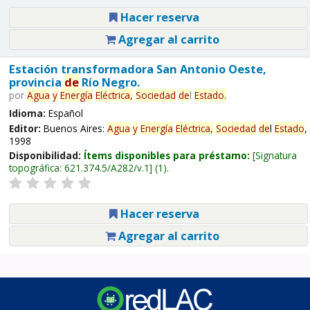
Hacer reserva
Agregar al carrito
Estación transformadora San Antonio Oeste,
provincia
de
Río Negro.
por
Agua
y
Energía
Eléctrica,
Sociedad
de
l
Estado
.
Idioma:
Español
Editor:
Buenos Aires:
Agua
y
Energía
Eléctrica,
Sociedad
de
l
Estado
,
1998
Disponibilidad:
Ítems disponibles para préstamo:
Signatura
topográfica:
621.374.5/A282/v.1
(1).
Hacer reserva
Agregar al carrito