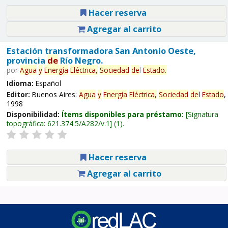
Hacer reserva
Agregar al carrito
Estación transformadora San Antonio Oeste,
provincia
de
Río Negro.
por
Agua
y
Energía
Eléctrica,
Sociedad
de
l
Estado
.
Idioma:
Español
Editor:
Buenos Aires:
Agua
y
Energía
Eléctrica,
Sociedad
de
l
Estado
,
1998
Disponibilidad:
Ítems disponibles para préstamo:
Signatura
topográfica:
621.374.5/A282/v.1
(1).
Hacer reserva
Agregar al carrito