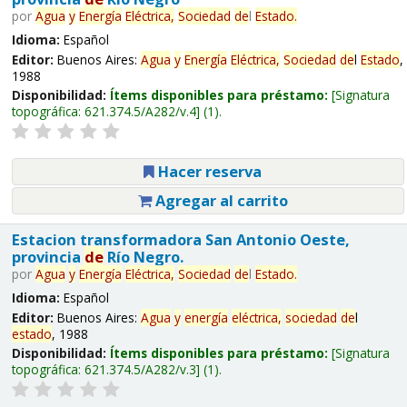
por
Agua
y
Energía
Eléctrica,
Sociedad
de
l
Estado
.
Idioma:
Español
Editor:
Buenos Aires:
Agua
y
Energía
Eléctrica,
Sociedad
de
l
Estado
,
1988
Disponibilidad:
Ítems disponibles para préstamo:
Signatura
topográfica:
621.374.5/A282/v.4
(1).
Hacer reserva
Agregar al carrito
Estacion transformadora San Antonio Oeste,
provincia
de
Río Negro.
por
Agua
y
Energía
Eléctrica,
Sociedad
de
l
Estado
.
Idioma:
Español
Editor:
Buenos Aires:
Agua
y
energía
eléctrica,
sociedad
de
l
estado
, 1988
Disponibilidad:
Ítems disponibles para préstamo:
Signatura
topográfica:
621.374.5/A282/v.3
(1).