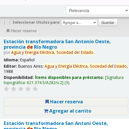
|
|
Seleccionar títulos para:
Hacer reserva
Estación transformadora San Antonio Oeste,
provincia
de
Río Negro
por
Agua
y
Energía
Eléctrica,
Sociedad
de
l
Estado
.
Idioma:
Español
Editor:
Buenos Aires:
Agua
y
Energía
Eléctrica,
Sociedad
de
l
Estado
,
1988
Disponibilidad:
Ítems disponibles para préstamo:
Signatura
topográfica:
621.374.5/A282/v.2
(3).
Hacer reserva
Agregar al carrito
Estación transformadora San Antoni Oeste,
provincia
de
Río Negro