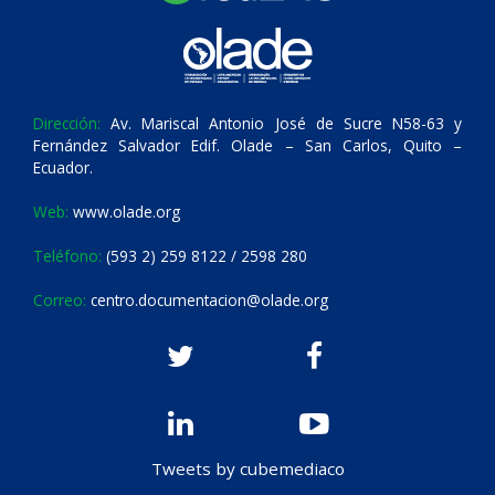
Dirección:
Av. Mariscal Antonio José de Sucre N58-63 y
Fernández Salvador Edif. Olade – San Carlos, Quito –
Ecuador.
Web:
www.olade.org
Teléfono:
(593 2) 259 8122 / 2598 280
Correo:
centro.documentacion@olade.org
Tweets by cubemediaco