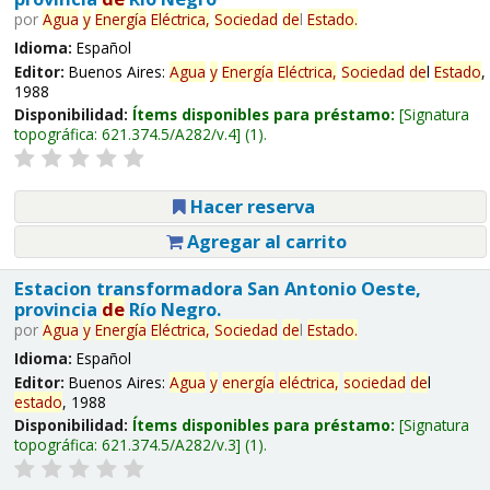
por
Agua
y
Energía
Eléctrica,
Sociedad
de
l
Estado
.
Idioma:
Español
Editor:
Buenos Aires:
Agua
y
Energía
Eléctrica,
Sociedad
de
l
Estado
,
1988
Disponibilidad:
Ítems disponibles para préstamo:
Signatura
topográfica:
621.374.5/A282/v.4
(1).
Hacer reserva
Agregar al carrito
Estacion transformadora San Antonio Oeste,
provincia
de
Río Negro.
por
Agua
y
Energía
Eléctrica,
Sociedad
de
l
Estado
.
Idioma:
Español
Editor:
Buenos Aires:
Agua
y
energía
eléctrica,
sociedad
de
l
estado
, 1988
Disponibilidad:
Ítems disponibles para préstamo:
Signatura
topográfica:
621.374.5/A282/v.3
(1).