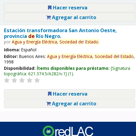
Hacer reserva
Agregar al carrito
Estación transformadora San Antonio Oeste,
provincia
de
Río Negro.
por
Agua
y
Energía
Eléctrica,
Sociedad
de
l
Estado
.
Idioma:
Español
Editor:
Buenos Aires:
Agua
y
Energía
Eléctrica,
Sociedad
de
l
Estado
,
1998
Disponibilidad:
Ítems disponibles para préstamo:
Signatura
topográfica:
621.374.5/A282/v.1
(1).
Hacer reserva
Agregar al carrito