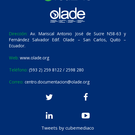
Dirección:
Av. Mariscal Antonio José de Sucre N58-63 y
Fernández Salvador Edif. Olade – San Carlos, Quito –
Ecuador.
Web:
www.olade.org
Teléfono:
(593 2) 259 8122 / 2598 280
Correo:
centro.documentacion@olade.org
Tweets by cubemediaco