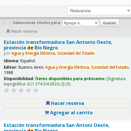
|
|
Seleccionar títulos para:
Hacer reserva
Estación transformadora San Antonio Oeste,
provincia
de
Río Negro
por
Agua
y
Energía
Eléctrica,
Sociedad
de
l
Estado
.
Idioma:
Español
Editor:
Buenos Aires:
Agua
y
Energía
Eléctrica,
Sociedad
de
l
Estado
,
1988
Disponibilidad:
Ítems disponibles para préstamo:
Signatura
topográfica:
621.374.5/A282/v.2
(3).
Hacer reserva
Agregar al carrito
Estación transformadora San Antoni Oeste,
provincia
de
Río Negro