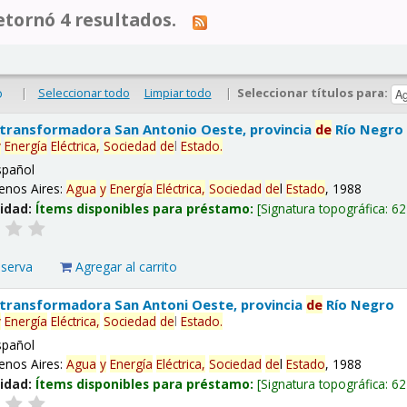
tornó 4 resultados.
|
Seleccionar todo
Limpiar todo
|
Seleccionar títulos para:
o
 transformadora San Antonio Oeste, provincia
de
Río Negro
y
Energía
Eléctrica,
Sociedad
de
l
Estado
.
spañol
enos Aires:
Agua
y
Energía
Eléctrica,
Sociedad
de
l
Estado
, 1988
lidad:
Ítems disponibles para préstamo:
Signatura topográfica:
62
eserva
Agregar al carrito
 transformadora San Antoni Oeste, provincia
de
Río Negro
y
Energía
Eléctrica,
Sociedad
de
l
Estado
.
spañol
enos Aires:
Agua
y
Energía
Eléctrica,
Sociedad
de
l
Estado
, 1988
lidad:
Ítems disponibles para préstamo:
Signatura topográfica:
62