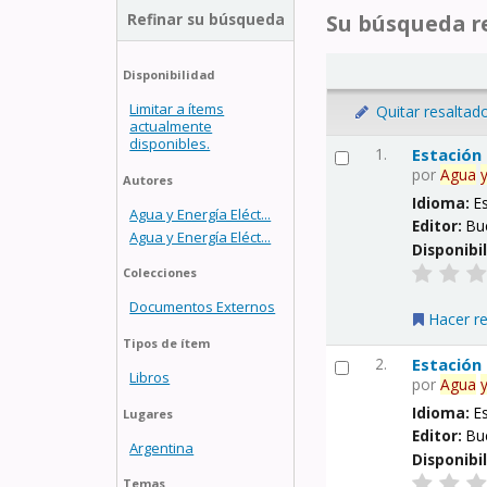
Refinar su búsqueda
Su búsqueda re
Disponibilidad
Limitar a ítems
Quitar resaltad
actualmente
disponibles.
1.
Estación
por
Agua
Autores
Idioma:
E
Agua y Energía Eléct...
Editor:
Bu
Agua y Energía Eléct...
Disponibi
Colecciones
Documentos Externos
Hacer r
Tipos de ítem
2.
Estación
Libros
por
Agua
Idioma:
E
Lugares
Editor:
Bu
Argentina
Disponibi
Temas