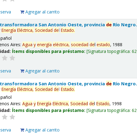
eserva
Agregar al carrito
 transformadora San Antonio Oeste, provincia
de
Río Negro
y
Energía
Eléctrica,
Sociedad
de
l
Estado
.
spañol
enos Aires:
Agua
y
energía
eléctrica,
sociedad
de
l
estado
, 1988
lidad:
Ítems disponibles para préstamo:
Signatura topográfica:
62
eserva
Agregar al carrito
 transformadora San Antonio Oeste, provincia
de
Río Negro
y
Energía
Eléctrica,
Sociedad
de
l
Estado
.
spañol
enos Aires:
Agua
y
Energía
Eléctrica,
Sociedad
de
l
Estado
, 1998
lidad:
Ítems disponibles para préstamo:
Signatura topográfica:
62
eserva
Agregar al carrito