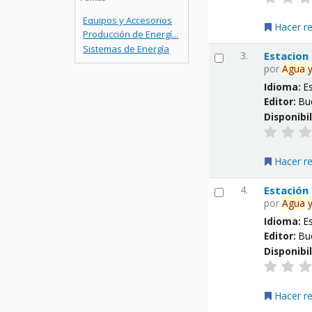
Equipos y Accesorios
Hacer r
Producción de Energí...
Sistemas de Energía
3.
Estacion
por
Agua
Idioma:
E
Editor:
Bu
Disponibi
Hacer r
4.
Estación
por
Agua
Idioma:
E
Editor:
Bu
Disponibi
Hacer r