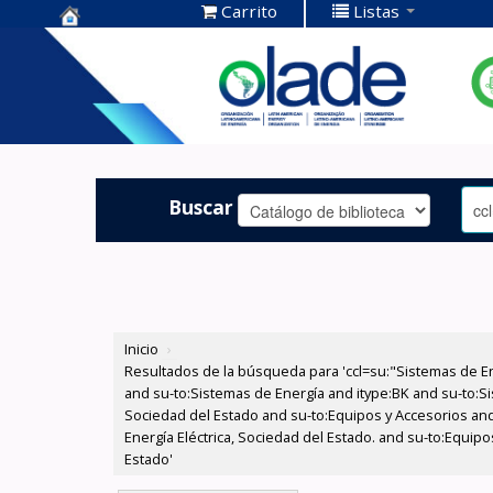
Carrito
Listas
Centro de
Documentación
OLADE -
Buscar
Inicio
›
Resultados de la búsqueda para 'ccl=su:"Sistemas de E
and su-to:Sistemas de Energía and itype:BK and su-to:Si
Sociedad del Estado and su-to:Equipos y Accesorios and
Energía Eléctrica, Sociedad del Estado. and su-to:Equip
Estado'