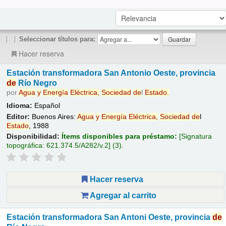
|
|
Seleccionar títulos para:
Hacer reserva
Estación transformadora San Antonio Oeste, provincia
de
Río Negro
por
Agua
y
Energía
Eléctrica,
Sociedad
de
l
Estado
.
Idioma:
Español
Editor:
Buenos Aires:
Agua
y
Energía
Eléctrica,
Sociedad
de
l
Estado
, 1988
Disponibilidad:
Ítems disponibles para préstamo:
Signatura
topográfica:
621.374.5/A282/v.2
(3).
Hacer reserva
Agregar al carrito
Estación transformadora San Antoni Oeste, provincia
de