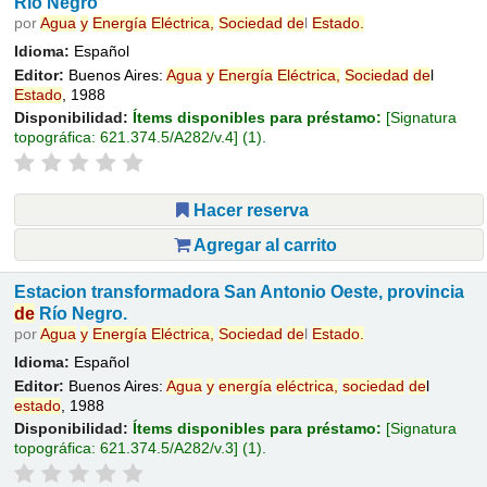
Río Negro
por
Agua
y
Energía
Eléctrica,
Sociedad
de
l
Estado
.
Idioma:
Español
Editor:
Buenos Aires:
Agua
y
Energía
Eléctrica,
Sociedad
de
l
Estado
, 1988
Disponibilidad:
Ítems disponibles para préstamo:
Signatura
topográfica:
621.374.5/A282/v.4
(1).
Hacer reserva
Agregar al carrito
Estacion transformadora San Antonio Oeste, provincia
de
Río Negro.
por
Agua
y
Energía
Eléctrica,
Sociedad
de
l
Estado
.
Idioma:
Español
Editor:
Buenos Aires:
Agua
y
energía
eléctrica,
sociedad
de
l
estado
, 1988
Disponibilidad:
Ítems disponibles para préstamo:
Signatura
topográfica:
621.374.5/A282/v.3
(1).