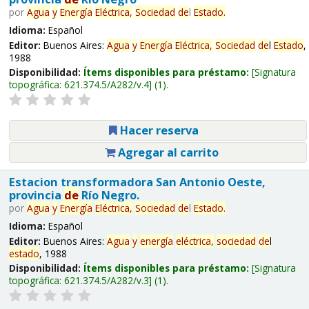
por
Agua
y
Energía
Eléctrica,
Sociedad
de
l
Estado
.
Idioma:
Español
Editor:
Buenos Aires:
Agua
y
Energía
Eléctrica,
Sociedad
de
l
Estado
,
1988
Disponibilidad:
Ítems disponibles para préstamo:
Signatura
topográfica:
621.374.5/A282/v.4
(1).
Hacer reserva
Agregar al carrito
Estacion transformadora San Antonio Oeste,
provincia
de
Río Negro.
por
Agua
y
Energía
Eléctrica,
Sociedad
de
l
Estado
.
Idioma:
Español
Editor:
Buenos Aires:
Agua
y
energía
eléctrica,
sociedad
de
l
estado
, 1988
Disponibilidad:
Ítems disponibles para préstamo:
Signatura
topográfica:
621.374.5/A282/v.3
(1).