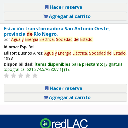
Hacer reserva
Agregar al carrito
Estación transformadora San Antonio Oeste,
provincia
de
Río Negro.
por
Agua
y
Energía
Eléctrica,
Sociedad
de
l
Estado
.
Idioma:
Español
Editor:
Buenos Aires:
Agua
y
Energía
Eléctrica,
Sociedad
de
l
Estado
,
1998
Disponibilidad:
Ítems disponibles para préstamo:
Signatura
topográfica:
621.374.5/A282/v.1
(1).
Hacer reserva
Agregar al carrito