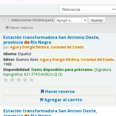
|
|
Seleccionar títulos para:
Hacer reserva
Estación transformadora San Antonio Oeste,
provincia
de
Río Negro
por
Agua
y
Energía
Eléctrica,
Sociedad
de
l
Estado
.
Idioma:
Español
Editor:
Buenos Aires:
Agua
y
Energía
Eléctrica,
Sociedad
de
l
Estado
,
1988
Disponibilidad:
Ítems disponibles para préstamo:
Signatura
topográfica:
621.374.5/A282/v.2
(3).
Hacer reserva
Agregar al carrito
Estación transformadora San Antoni Oeste,
provincia
de
Río Negro