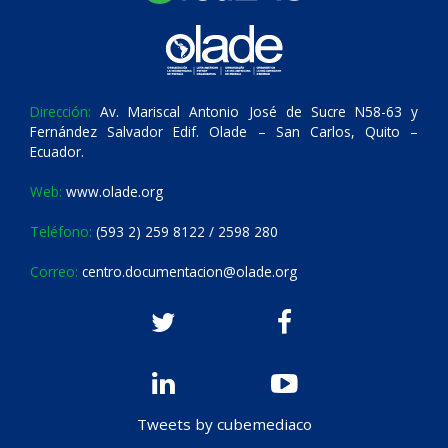
Dirección:
Av. Mariscal Antonio José de Sucre N58-63 y
Fernández Salvador Edif. Olade – San Carlos, Quito –
Ecuador.
Web:
www.olade.org
Teléfono:
(593 2) 259 8122 / 2598 280
Correo:
centro.documentacion@olade.org
Tweets by cubemediaco