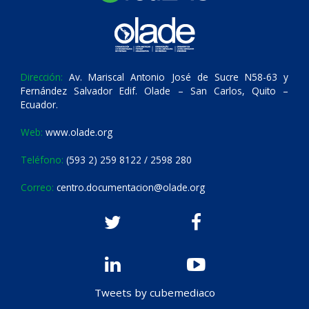
Dirección:
Av. Mariscal Antonio José de Sucre N58-63 y
Fernández Salvador Edif. Olade – San Carlos, Quito –
Ecuador.
Web:
www.olade.org
Teléfono:
(593 2) 259 8122 / 2598 280
Correo:
centro.documentacion@olade.org
Tweets by cubemediaco