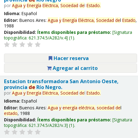
por
Agua
y
Energía
Eléctrica,
Sociedad
de
l
Estado
.
Idioma:
Español
Editor:
Buenos Aires:
Agua
y
Energía
Eléctrica,
Sociedad
de
l
Estado
,
1988
Disponibilidad:
Ítems disponibles para préstamo:
Signatura
topográfica:
621.374.5/A282/v.4
(1).
Hacer reserva
Agregar al carrito
Estacion transformadora San Antonio Oeste,
provincia
de
Río Negro.
por
Agua
y
Energía
Eléctrica,
Sociedad
de
l
Estado
.
Idioma:
Español
Editor:
Buenos Aires:
Agua
y
energía
eléctrica,
sociedad
de
l
estado
, 1988
Disponibilidad:
Ítems disponibles para préstamo:
Signatura
topográfica:
621.374.5/A282/v.3
(1).