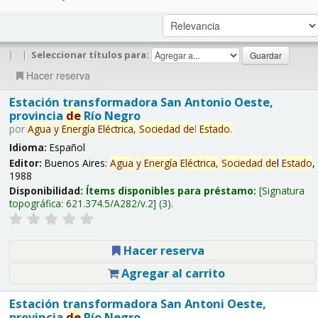
|
|
Seleccionar títulos para:
Hacer reserva
Estación transformadora San Antonio Oeste,
provincia
de
Río Negro
por
Agua
y
Energía
Eléctrica,
Sociedad
de
l
Estado
.
Idioma:
Español
Editor:
Buenos Aires:
Agua
y
Energía
Eléctrica,
Sociedad
de
l
Estado
,
1988
Disponibilidad:
Ítems disponibles para préstamo:
Signatura
topográfica:
621.374.5/A282/v.2
(3).
Hacer reserva
Agregar al carrito
Estación transformadora San Antoni Oeste,
provincia
de
Río Negro