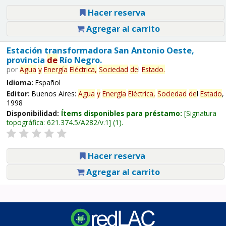
Hacer reserva
Agregar al carrito
Estación transformadora San Antonio Oeste,
provincia
de
Río Negro.
por
Agua
y
Energía
Eléctrica,
Sociedad
de
l
Estado
.
Idioma:
Español
Editor:
Buenos Aires:
Agua
y
Energía
Eléctrica,
Sociedad
de
l
Estado
,
1998
Disponibilidad:
Ítems disponibles para préstamo:
Signatura
topográfica:
621.374.5/A282/v.1
(1).
Hacer reserva
Agregar al carrito