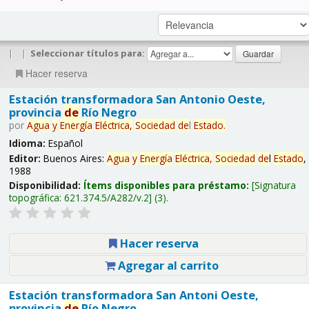
|
|
Seleccionar títulos para:
Hacer reserva
Estación transformadora San Antonio Oeste,
provincia
de
Río Negro
por
Agua
y
Energía
Eléctrica,
Sociedad
de
l
Estado
.
Idioma:
Español
Editor:
Buenos Aires:
Agua
y
Energía
Eléctrica,
Sociedad
de
l
Estado
,
1988
Disponibilidad:
Ítems disponibles para préstamo:
Signatura
topográfica:
621.374.5/A282/v.2
(3).
Hacer reserva
Agregar al carrito
Estación transformadora San Antoni Oeste,
provincia
de
Río Negro