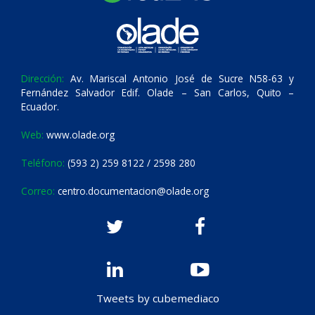
Dirección:
Av. Mariscal Antonio José de Sucre N58-63 y
Fernández Salvador Edif. Olade – San Carlos, Quito –
Ecuador.
Web:
www.olade.org
Teléfono:
(593 2) 259 8122 / 2598 280
Correo:
centro.documentacion@olade.org
Tweets by cubemediaco