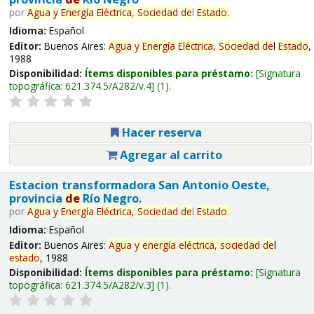
por
Agua
y
Energía
Eléctrica,
Sociedad
de
l
Estado
.
Idioma:
Español
Editor:
Buenos Aires:
Agua
y
Energía
Eléctrica,
Sociedad
de
l
Estado
,
1988
Disponibilidad:
Ítems disponibles para préstamo:
Signatura
topográfica:
621.374.5/A282/v.4
(1).
Hacer reserva
Agregar al carrito
Estacion transformadora San Antonio Oeste,
provincia
de
Río Negro.
por
Agua
y
Energía
Eléctrica,
Sociedad
de
l
Estado
.
Idioma:
Español
Editor:
Buenos Aires:
Agua
y
energía
eléctrica,
sociedad
de
l
estado
, 1988
Disponibilidad:
Ítems disponibles para préstamo:
Signatura
topográfica:
621.374.5/A282/v.3
(1).