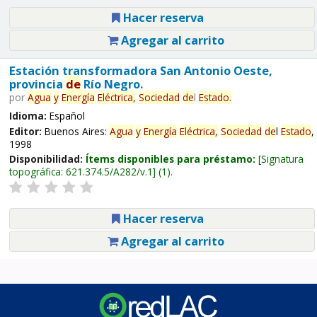
Hacer reserva
Agregar al carrito
Estación transformadora San Antonio Oeste,
provincia
de
Río Negro.
por
Agua
y
Energía
Eléctrica,
Sociedad
de
l
Estado
.
Idioma:
Español
Editor:
Buenos Aires:
Agua
y
Energía
Eléctrica,
Sociedad
de
l
Estado
,
1998
Disponibilidad:
Ítems disponibles para préstamo:
Signatura
topográfica:
621.374.5/A282/v.1
(1).
Hacer reserva
Agregar al carrito