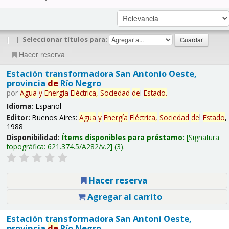
|
|
Seleccionar títulos para:
Hacer reserva
Estación transformadora San Antonio Oeste,
provincia
de
Río Negro
por
Agua
y
Energía
Eléctrica,
Sociedad
de
l
Estado
.
Idioma:
Español
Editor:
Buenos Aires:
Agua
y
Energía
Eléctrica,
Sociedad
de
l
Estado
,
1988
Disponibilidad:
Ítems disponibles para préstamo:
Signatura
topográfica:
621.374.5/A282/v.2
(3).
Hacer reserva
Agregar al carrito
Estación transformadora San Antoni Oeste,
provincia
de
Río Negro