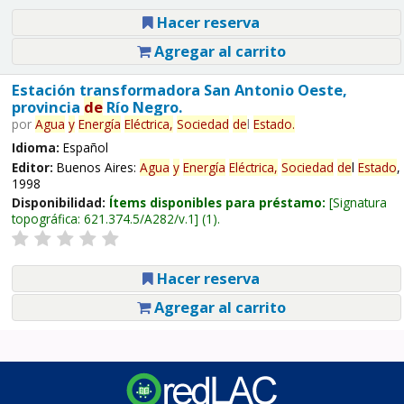
Hacer reserva
Agregar al carrito
Estación transformadora San Antonio Oeste,
provincia
de
Río Negro.
por
Agua
y
Energía
Eléctrica,
Sociedad
de
l
Estado
.
Idioma:
Español
Editor:
Buenos Aires:
Agua
y
Energía
Eléctrica,
Sociedad
de
l
Estado
,
1998
Disponibilidad:
Ítems disponibles para préstamo:
Signatura
topográfica:
621.374.5/A282/v.1
(1).
Hacer reserva
Agregar al carrito