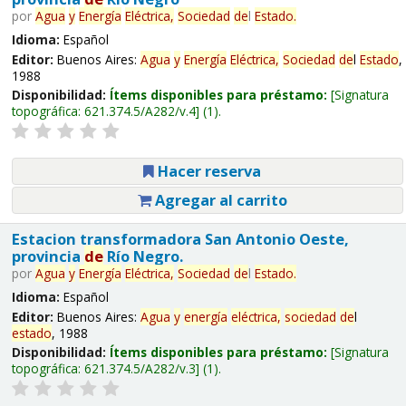
por
Agua
y
Energía
Eléctrica,
Sociedad
de
l
Estado
.
Idioma:
Español
Editor:
Buenos Aires:
Agua
y
Energía
Eléctrica,
Sociedad
de
l
Estado
,
1988
Disponibilidad:
Ítems disponibles para préstamo:
Signatura
topográfica:
621.374.5/A282/v.4
(1).
Hacer reserva
Agregar al carrito
Estacion transformadora San Antonio Oeste,
provincia
de
Río Negro.
por
Agua
y
Energía
Eléctrica,
Sociedad
de
l
Estado
.
Idioma:
Español
Editor:
Buenos Aires:
Agua
y
energía
eléctrica,
sociedad
de
l
estado
, 1988
Disponibilidad:
Ítems disponibles para préstamo:
Signatura
topográfica:
621.374.5/A282/v.3
(1).