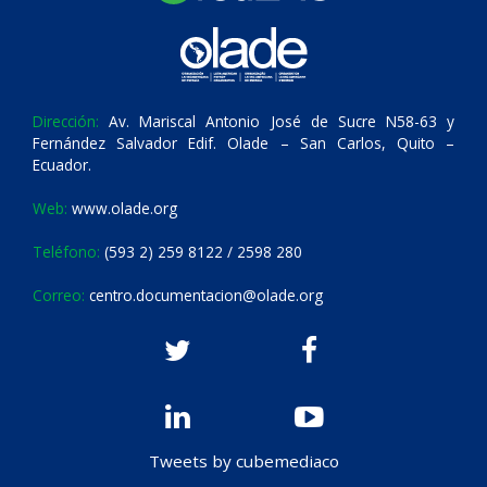
Dirección:
Av. Mariscal Antonio José de Sucre N58-63 y
Fernández Salvador Edif. Olade – San Carlos, Quito –
Ecuador.
Web:
www.olade.org
Teléfono:
(593 2) 259 8122 / 2598 280
Correo:
centro.documentacion@olade.org
Tweets by cubemediaco