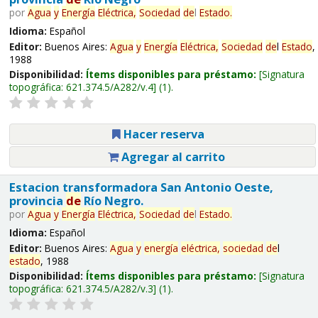
por
Agua
y
Energía
Eléctrica,
Sociedad
de
l
Estado
.
Idioma:
Español
Editor:
Buenos Aires:
Agua
y
Energía
Eléctrica,
Sociedad
de
l
Estado
,
1988
Disponibilidad:
Ítems disponibles para préstamo:
Signatura
topográfica:
621.374.5/A282/v.4
(1).
Hacer reserva
Agregar al carrito
Estacion transformadora San Antonio Oeste,
provincia
de
Río Negro.
por
Agua
y
Energía
Eléctrica,
Sociedad
de
l
Estado
.
Idioma:
Español
Editor:
Buenos Aires:
Agua
y
energía
eléctrica,
sociedad
de
l
estado
, 1988
Disponibilidad:
Ítems disponibles para préstamo:
Signatura
topográfica:
621.374.5/A282/v.3
(1).