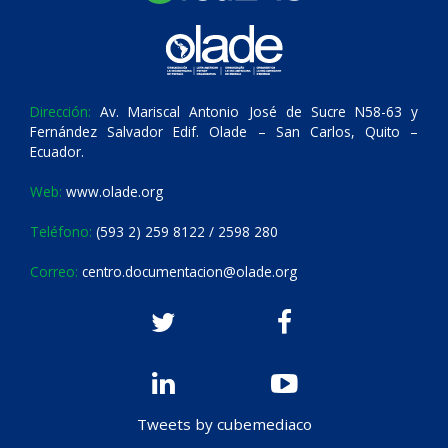
Dirección:
Av. Mariscal Antonio José de Sucre N58-63 y
Fernández Salvador Edif. Olade – San Carlos, Quito –
Ecuador.
Web:
www.olade.org
Teléfono:
(593 2) 259 8122 / 2598 280
Correo:
centro.documentacion@olade.org
Tweets by cubemediaco