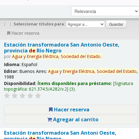
|
|
Seleccionar títulos para:
Hacer reserva
Estación transformadora San Antonio Oeste,
provincia
de
Río Negro
por
Agua
y
Energía
Eléctrica,
Sociedad
de
l
Estado
.
Idioma:
Español
Editor:
Buenos Aires:
Agua
y
Energía
Eléctrica,
Sociedad
de
l
Estado
,
1988
Disponibilidad:
Ítems disponibles para préstamo:
Signatura
topográfica:
621.374.5/A282/v.2
(3).
Hacer reserva
Agregar al carrito
Estación transformadora San Antoni Oeste,
provincia
de
Río Negro