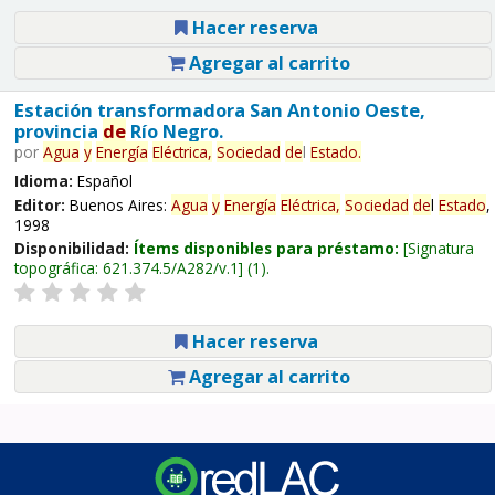
Hacer reserva
Agregar al carrito
Estación transformadora San Antonio Oeste,
provincia
de
Río Negro.
por
Agua
y
Energía
Eléctrica,
Sociedad
de
l
Estado
.
Idioma:
Español
Editor:
Buenos Aires:
Agua
y
Energía
Eléctrica,
Sociedad
de
l
Estado
,
1998
Disponibilidad:
Ítems disponibles para préstamo:
Signatura
topográfica:
621.374.5/A282/v.1
(1).
Hacer reserva
Agregar al carrito