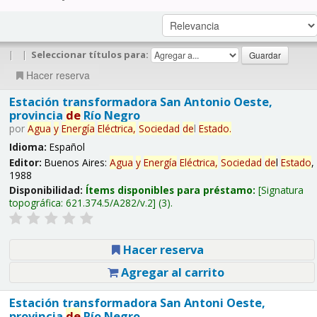
|
|
Seleccionar títulos para:
Hacer reserva
Estación transformadora San Antonio Oeste,
provincia
de
Río Negro
por
Agua
y
Energía
Eléctrica,
Sociedad
de
l
Estado
.
Idioma:
Español
Editor:
Buenos Aires:
Agua
y
Energía
Eléctrica,
Sociedad
de
l
Estado
,
1988
Disponibilidad:
Ítems disponibles para préstamo:
Signatura
topográfica:
621.374.5/A282/v.2
(3).
Hacer reserva
Agregar al carrito
Estación transformadora San Antoni Oeste,
provincia
de
Río Negro