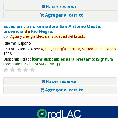
Hacer reserva
Agregar al carrito
Estación transformadora San Antonio Oeste,
provincia
de
Río Negro.
por
Agua
y
Energía
Eléctrica,
Sociedad
de
l
Estado
.
Idioma:
Español
Editor:
Buenos Aires:
Agua
y
Energía
Eléctrica,
Sociedad
de
l
Estado
,
1998
Disponibilidad:
Ítems disponibles para préstamo:
Signatura
topográfica:
621.374.5/A282/v.1
(1).
Hacer reserva
Agregar al carrito