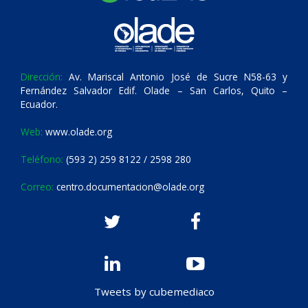
Dirección:
Av. Mariscal Antonio José de Sucre N58-63 y
Fernández Salvador Edif. Olade – San Carlos, Quito –
Ecuador.
Web:
www.olade.org
Teléfono:
(593 2) 259 8122 / 2598 280
Correo:
centro.documentacion@olade.org
Tweets by cubemediaco