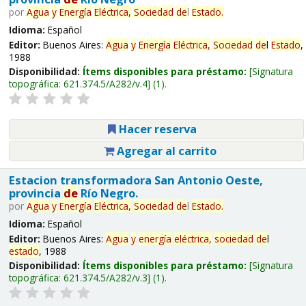
por
Agua
y
Energía
Eléctrica,
Sociedad
de
l
Estado
.
Idioma:
Español
Editor:
Buenos Aires:
Agua
y
Energía
Eléctrica,
Sociedad
de
l
Estado
,
1988
Disponibilidad:
Ítems disponibles para préstamo:
Signatura
topográfica:
621.374.5/A282/v.4
(1).
Hacer reserva
Agregar al carrito
Estacion transformadora San Antonio Oeste,
provincia
de
Río Negro.
por
Agua
y
Energía
Eléctrica,
Sociedad
de
l
Estado
.
Idioma:
Español
Editor:
Buenos Aires:
Agua
y
energía
eléctrica,
sociedad
de
l
estado
, 1988
Disponibilidad:
Ítems disponibles para préstamo:
Signatura
topográfica:
621.374.5/A282/v.3
(1).