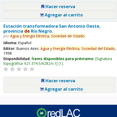
Hacer reserva
Agregar al carrito
Estación transformadora San Antonio Oeste,
provincia
de
Río Negro.
por
Agua
y
Energía
Eléctrica,
Sociedad
de
l
Estado
.
Idioma:
Español
Editor:
Buenos Aires:
Agua
y
Energía
Eléctrica,
Sociedad
de
l
Estado
,
1998
Disponibilidad:
Ítems disponibles para préstamo:
Signatura
topográfica:
621.374.5/A282/v.1
(1).
Hacer reserva
Agregar al carrito