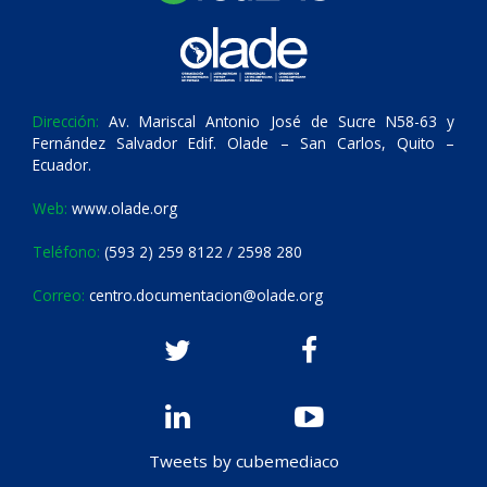
Dirección:
Av. Mariscal Antonio José de Sucre N58-63 y
Fernández Salvador Edif. Olade – San Carlos, Quito –
Ecuador.
Web:
www.olade.org
Teléfono:
(593 2) 259 8122 / 2598 280
Correo:
centro.documentacion@olade.org
Tweets by cubemediaco