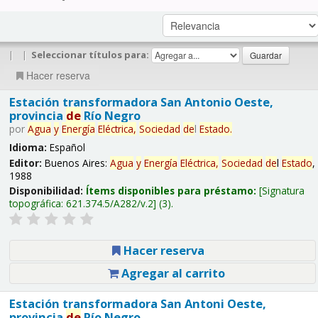
|
|
Seleccionar títulos para:
Hacer reserva
Estación transformadora San Antonio Oeste,
provincia
de
Río Negro
por
Agua
y
Energía
Eléctrica,
Sociedad
de
l
Estado
.
Idioma:
Español
Editor:
Buenos Aires:
Agua
y
Energía
Eléctrica,
Sociedad
de
l
Estado
,
1988
Disponibilidad:
Ítems disponibles para préstamo:
Signatura
topográfica:
621.374.5/A282/v.2
(3).
Hacer reserva
Agregar al carrito
Estación transformadora San Antoni Oeste,
provincia
de
Río Negro