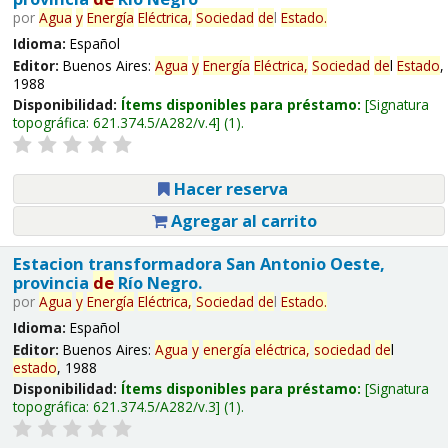
por
Agua
y
Energía
Eléctrica,
Sociedad
de
l
Estado
.
Idioma:
Español
Editor:
Buenos Aires:
Agua
y
Energía
Eléctrica,
Sociedad
de
l
Estado
,
1988
Disponibilidad:
Ítems disponibles para préstamo:
Signatura
topográfica:
621.374.5/A282/v.4
(1).
Hacer reserva
Agregar al carrito
Estacion transformadora San Antonio Oeste,
provincia
de
Río Negro.
por
Agua
y
Energía
Eléctrica,
Sociedad
de
l
Estado
.
Idioma:
Español
Editor:
Buenos Aires:
Agua
y
energía
eléctrica,
sociedad
de
l
estado
, 1988
Disponibilidad:
Ítems disponibles para préstamo:
Signatura
topográfica:
621.374.5/A282/v.3
(1).