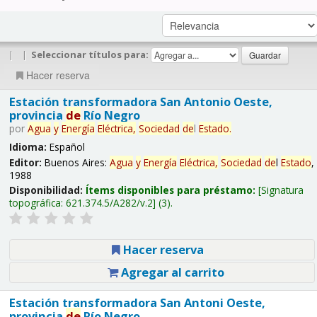
|
|
Seleccionar títulos para:
Hacer reserva
Estación transformadora San Antonio Oeste,
provincia
de
Río Negro
por
Agua
y
Energía
Eléctrica,
Sociedad
de
l
Estado
.
Idioma:
Español
Editor:
Buenos Aires:
Agua
y
Energía
Eléctrica,
Sociedad
de
l
Estado
,
1988
Disponibilidad:
Ítems disponibles para préstamo:
Signatura
topográfica:
621.374.5/A282/v.2
(3).
Hacer reserva
Agregar al carrito
Estación transformadora San Antoni Oeste,
provincia
de
Río Negro