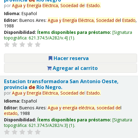
por
Agua
y
Energía
Eléctrica,
Sociedad
de
l
Estado
.
Idioma:
Español
Editor:
Buenos Aires:
Agua
y
Energía
Eléctrica,
Sociedad
de
l
Estado
,
1988
Disponibilidad:
Ítems disponibles para préstamo:
Signatura
topográfica:
621.374.5/A282/v.4
(1).
Hacer reserva
Agregar al carrito
Estacion transformadora San Antonio Oeste,
provincia
de
Río Negro.
por
Agua
y
Energía
Eléctrica,
Sociedad
de
l
Estado
.
Idioma:
Español
Editor:
Buenos Aires:
Agua
y
energía
eléctrica,
sociedad
de
l
estado
, 1988
Disponibilidad:
Ítems disponibles para préstamo:
Signatura
topográfica:
621.374.5/A282/v.3
(1).