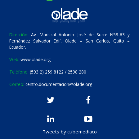
Dirección:
Av. Mariscal Antonio José de Sucre N58-63 y
Fernández Salvador Edif. Olade – San Carlos, Quito –
Ecuador.
Web:
www.olade.org
Teléfono:
(593 2) 259 8122 / 2598 280
Correo:
centro.documentacion@olade.org
Tweets by cubemediaco