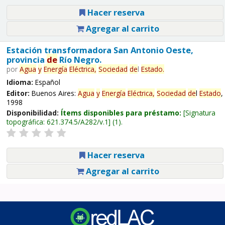
Hacer reserva
Agregar al carrito
Estación transformadora San Antonio Oeste,
provincia
de
Río Negro.
por
Agua
y
Energía
Eléctrica,
Sociedad
de
l
Estado
.
Idioma:
Español
Editor:
Buenos Aires:
Agua
y
Energía
Eléctrica,
Sociedad
de
l
Estado
,
1998
Disponibilidad:
Ítems disponibles para préstamo:
Signatura
topográfica:
621.374.5/A282/v.1
(1).
Hacer reserva
Agregar al carrito