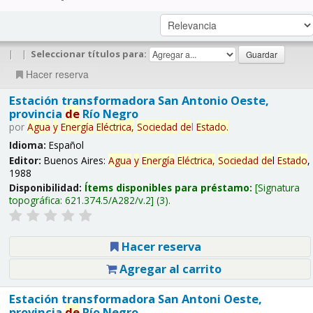
|
|
Seleccionar títulos para:
Hacer reserva
Estación transformadora San Antonio Oeste,
provincia
de
Río Negro
por
Agua
y
Energía
Eléctrica,
Sociedad
de
l
Estado
.
Idioma:
Español
Editor:
Buenos Aires:
Agua
y
Energía
Eléctrica,
Sociedad
de
l
Estado
,
1988
Disponibilidad:
Ítems disponibles para préstamo:
Signatura
topográfica:
621.374.5/A282/v.2
(3).
Hacer reserva
Agregar al carrito
Estación transformadora San Antoni Oeste,
provincia
de
Río Negro