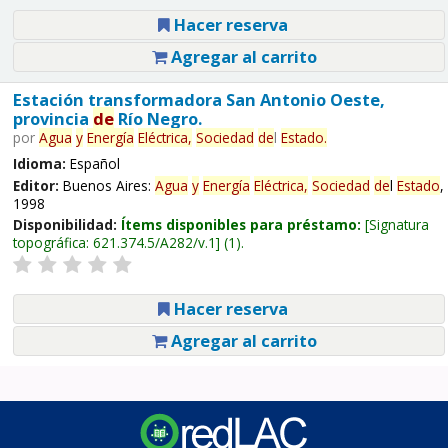
Hacer reserva
Agregar al carrito
Estación transformadora San Antonio Oeste,
provincia
de
Río Negro.
por
Agua
y
Energía
Eléctrica,
Sociedad
de
l
Estado
.
Idioma:
Español
Editor:
Buenos Aires:
Agua
y
Energía
Eléctrica,
Sociedad
de
l
Estado
,
1998
Disponibilidad:
Ítems disponibles para préstamo:
Signatura
topográfica:
621.374.5/A282/v.1
(1).
Hacer reserva
Agregar al carrito