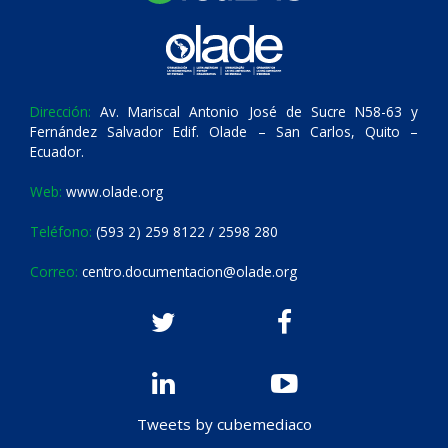
Dirección:
Av. Mariscal Antonio José de Sucre N58-63 y
Fernández Salvador Edif. Olade – San Carlos, Quito –
Ecuador.
Web:
www.olade.org
Teléfono:
(593 2) 259 8122 / 2598 280
Correo:
centro.documentacion@olade.org
Tweets by cubemediaco