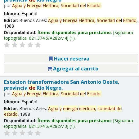
por
Agua
y
Energía
Eléctrica,
Sociedad
de
l
Estado
.
Idioma:
Español
Editor:
Buenos Aires:
Agua
y
Energía
Eléctrica,
Sociedad
de
l
Estado
,
1988
Disponibilidad:
Ítems disponibles para préstamo:
Signatura
topográfica:
621.374.5/A282/v.4
(1).
Hacer reserva
Agregar al carrito
Estacion transformadora San Antonio Oeste,
provincia
de
Río Negro.
por
Agua
y
Energía
Eléctrica,
Sociedad
de
l
Estado
.
Idioma:
Español
Editor:
Buenos Aires:
Agua
y
energía
eléctrica,
sociedad
de
l
estado
, 1988
Disponibilidad:
Ítems disponibles para préstamo:
Signatura
topográfica:
621.374.5/A282/v.3
(1).