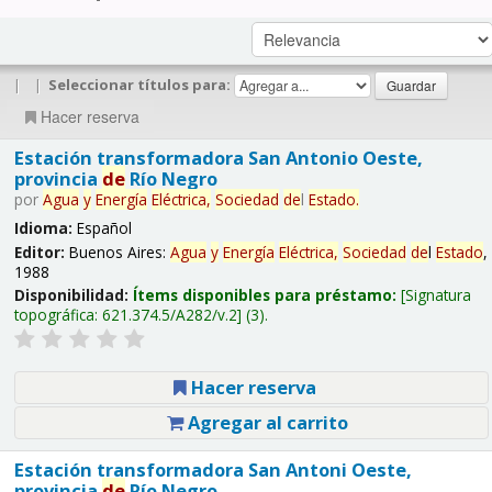
|
|
Seleccionar títulos para:
Hacer reserva
Estación transformadora San Antonio Oeste,
provincia
de
Río Negro
por
Agua
y
Energía
Eléctrica,
Sociedad
de
l
Estado
.
Idioma:
Español
Editor:
Buenos Aires:
Agua
y
Energía
Eléctrica,
Sociedad
de
l
Estado
,
1988
Disponibilidad:
Ítems disponibles para préstamo:
Signatura
topográfica:
621.374.5/A282/v.2
(3).
Hacer reserva
Agregar al carrito
Estación transformadora San Antoni Oeste,
provincia
de
Río Negro