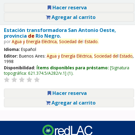
Hacer reserva
Agregar al carrito
Estación transformadora San Antonio Oeste,
provincia
de
Río Negro.
por
Agua
y
Energía
Eléctrica,
Sociedad
de
l
Estado
.
Idioma:
Español
Editor:
Buenos Aires:
Agua
y
Energía
Eléctrica,
Sociedad
de
l
Estado
,
1998
Disponibilidad:
Ítems disponibles para préstamo:
Signatura
topográfica:
621.374.5/A282/v.1
(1).
Hacer reserva
Agregar al carrito