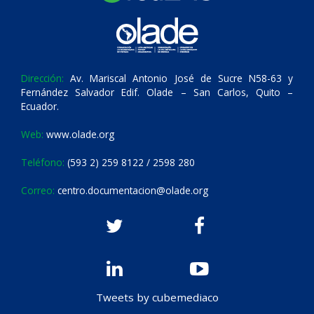
Dirección:
Av. Mariscal Antonio José de Sucre N58-63 y
Fernández Salvador Edif. Olade – San Carlos, Quito –
Ecuador.
Web:
www.olade.org
Teléfono:
(593 2) 259 8122 / 2598 280
Correo:
centro.documentacion@olade.org
Tweets by cubemediaco