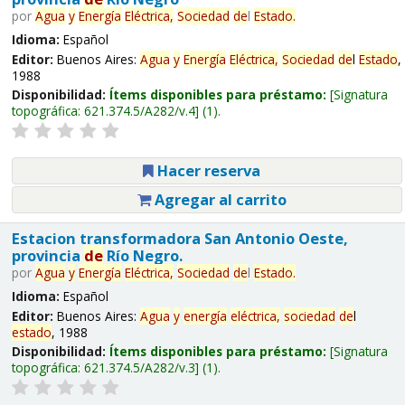
por
Agua
y
Energía
Eléctrica,
Sociedad
de
l
Estado
.
Idioma:
Español
Editor:
Buenos Aires:
Agua
y
Energía
Eléctrica,
Sociedad
de
l
Estado
,
1988
Disponibilidad:
Ítems disponibles para préstamo:
Signatura
topográfica:
621.374.5/A282/v.4
(1).
Hacer reserva
Agregar al carrito
Estacion transformadora San Antonio Oeste,
provincia
de
Río Negro.
por
Agua
y
Energía
Eléctrica,
Sociedad
de
l
Estado
.
Idioma:
Español
Editor:
Buenos Aires:
Agua
y
energía
eléctrica,
sociedad
de
l
estado
, 1988
Disponibilidad:
Ítems disponibles para préstamo:
Signatura
topográfica:
621.374.5/A282/v.3
(1).