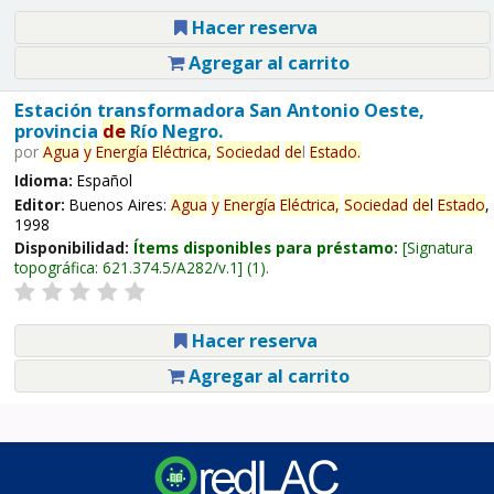
Hacer reserva
Agregar al carrito
Estación transformadora San Antonio Oeste,
provincia
de
Río Negro.
por
Agua
y
Energía
Eléctrica,
Sociedad
de
l
Estado
.
Idioma:
Español
Editor:
Buenos Aires:
Agua
y
Energía
Eléctrica,
Sociedad
de
l
Estado
,
1998
Disponibilidad:
Ítems disponibles para préstamo:
Signatura
topográfica:
621.374.5/A282/v.1
(1).
Hacer reserva
Agregar al carrito