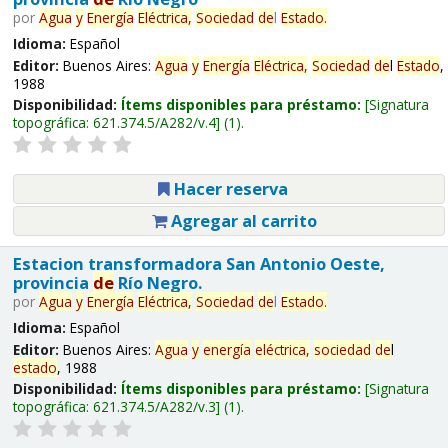
por
Agua
y
Energía
Eléctrica,
Sociedad
de
l
Estado
.
Idioma:
Español
Editor:
Buenos Aires:
Agua
y
Energía
Eléctrica,
Sociedad
de
l
Estado
,
1988
Disponibilidad:
Ítems disponibles para préstamo:
Signatura
topográfica:
621.374.5/A282/v.4
(1).
Hacer reserva
Agregar al carrito
Estacion transformadora San Antonio Oeste,
provincia
de
Río Negro.
por
Agua
y
Energía
Eléctrica,
Sociedad
de
l
Estado
.
Idioma:
Español
Editor:
Buenos Aires:
Agua
y
energía
eléctrica,
sociedad
de
l
estado
, 1988
Disponibilidad:
Ítems disponibles para préstamo:
Signatura
topográfica:
621.374.5/A282/v.3
(1).