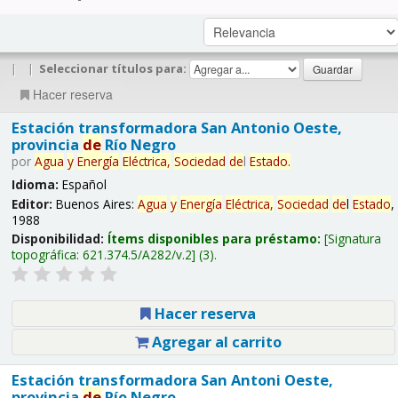
|
|
Seleccionar títulos para:
Hacer reserva
Estación transformadora San Antonio Oeste,
provincia
de
Río Negro
por
Agua
y
Energía
Eléctrica,
Sociedad
de
l
Estado
.
Idioma:
Español
Editor:
Buenos Aires:
Agua
y
Energía
Eléctrica,
Sociedad
de
l
Estado
,
1988
Disponibilidad:
Ítems disponibles para préstamo:
Signatura
topográfica:
621.374.5/A282/v.2
(3).
Hacer reserva
Agregar al carrito
Estación transformadora San Antoni Oeste,
provincia
de
Río Negro