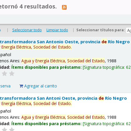
tornó 4 resultados.
|
Seleccionar todo
Limpiar todo
|
Seleccionar títulos para:
o
 transformadora San Antonio Oeste, provincia
de
Río Negro
y
Energía
Eléctrica,
Sociedad
de
l
Estado
.
spañol
enos Aires:
Agua
y
Energía
Eléctrica,
Sociedad
de
l
Estado
, 1988
lidad:
Ítems disponibles para préstamo:
Signatura topográfica:
62
eserva
Agregar al carrito
 transformadora San Antoni Oeste, provincia
de
Río Negro
y
Energía
Eléctrica,
Sociedad
de
l
Estado
.
spañol
enos Aires:
Agua
y
Energía
Eléctrica,
Sociedad
de
l
Estado
, 1988
lidad:
Ítems disponibles para préstamo:
Signatura topográfica:
62