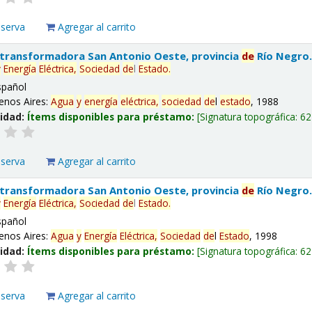
eserva
Agregar al carrito
 transformadora San Antonio Oeste, provincia
de
Río Negro
y
Energía
Eléctrica,
Sociedad
de
l
Estado
.
spañol
enos Aires:
Agua
y
energía
eléctrica,
sociedad
de
l
estado
, 1988
lidad:
Ítems disponibles para préstamo:
Signatura topográfica:
62
eserva
Agregar al carrito
 transformadora San Antonio Oeste, provincia
de
Río Negro
y
Energía
Eléctrica,
Sociedad
de
l
Estado
.
spañol
enos Aires:
Agua
y
Energía
Eléctrica,
Sociedad
de
l
Estado
, 1998
lidad:
Ítems disponibles para préstamo:
Signatura topográfica:
62
eserva
Agregar al carrito