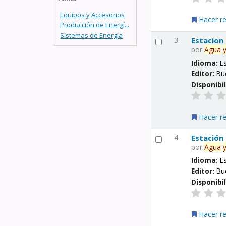
Equipos y Accesorios
Hacer r
Producción de Energí...
Sistemas de Energía
3.
Estacion
por
Agua
Idioma:
E
Editor:
Bu
Disponibi
Hacer r
4.
Estación
por
Agua
Idioma:
E
Editor:
Bu
Disponibi
Hacer r