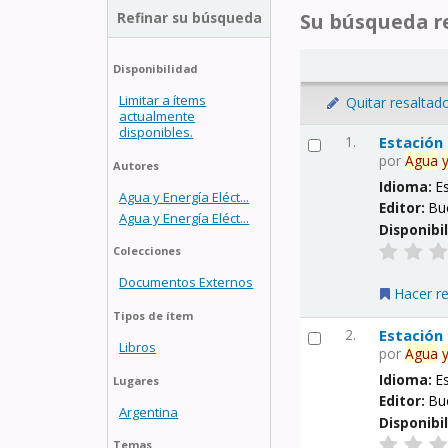
Refinar su búsqueda
Su búsqueda re
Disponibilidad
Limitar a ítems
Quitar resaltad
actualmente
disponibles.
1.
Estación
por
Agua
Autores
Idioma:
E
Agua y Energía Eléct...
Editor:
Bu
Agua y Energía Eléct...
Disponibi
Colecciones
Documentos Externos
Hacer r
Tipos de ítem
2.
Estación
Libros
por
Agua
Idioma:
E
Lugares
Editor:
Bu
Argentina
Disponibi
Temas