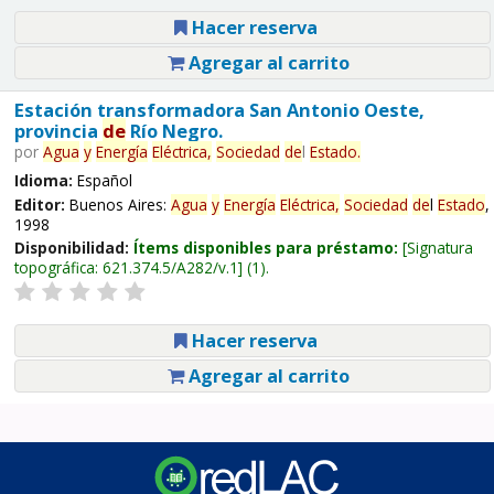
Hacer reserva
Agregar al carrito
Estación transformadora San Antonio Oeste,
provincia
de
Río Negro.
por
Agua
y
Energía
Eléctrica,
Sociedad
de
l
Estado
.
Idioma:
Español
Editor:
Buenos Aires:
Agua
y
Energía
Eléctrica,
Sociedad
de
l
Estado
,
1998
Disponibilidad:
Ítems disponibles para préstamo:
Signatura
topográfica:
621.374.5/A282/v.1
(1).
Hacer reserva
Agregar al carrito