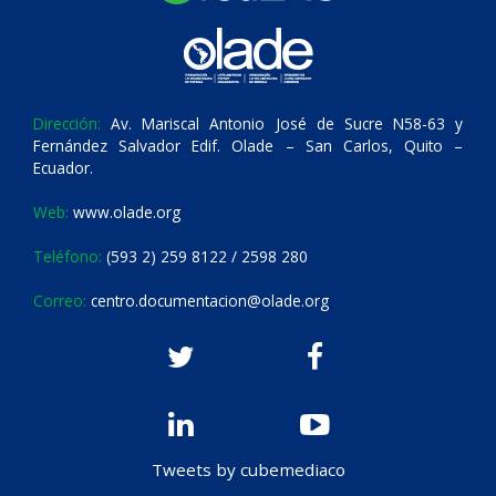
Dirección:
Av. Mariscal Antonio José de Sucre N58-63 y
Fernández Salvador Edif. Olade – San Carlos, Quito –
Ecuador.
Web:
www.olade.org
Teléfono:
(593 2) 259 8122 / 2598 280
Correo:
centro.documentacion@olade.org
Tweets by cubemediaco