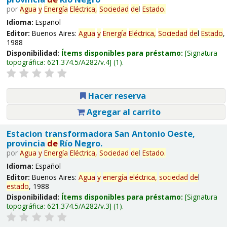
por
Agua
y
Energía
Eléctrica,
Sociedad
de
l
Estado
.
Idioma:
Español
Editor:
Buenos Aires:
Agua
y
Energía
Eléctrica,
Sociedad
de
l
Estado
,
1988
Disponibilidad:
Ítems disponibles para préstamo:
Signatura
topográfica:
621.374.5/A282/v.4
(1).
Hacer reserva
Agregar al carrito
Estacion transformadora San Antonio Oeste,
provincia
de
Río Negro.
por
Agua
y
Energía
Eléctrica,
Sociedad
de
l
Estado
.
Idioma:
Español
Editor:
Buenos Aires:
Agua
y
energía
eléctrica,
sociedad
de
l
estado
, 1988
Disponibilidad:
Ítems disponibles para préstamo:
Signatura
topográfica:
621.374.5/A282/v.3
(1).