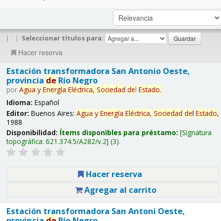
|
|
Seleccionar títulos para:
Hacer reserva
Estación transformadora San Antonio Oeste,
provincia
de
Río Negro
por
Agua
y
Energía
Eléctrica,
Sociedad
de
l
Estado
.
Idioma:
Español
Editor:
Buenos Aires:
Agua
y
Energía
Eléctrica,
Sociedad
de
l
Estado
,
1988
Disponibilidad:
Ítems disponibles para préstamo:
Signatura
topográfica:
621.374.5/A282/v.2
(3).
Hacer reserva
Agregar al carrito
Estación transformadora San Antoni Oeste,
provincia
de
Río Negro