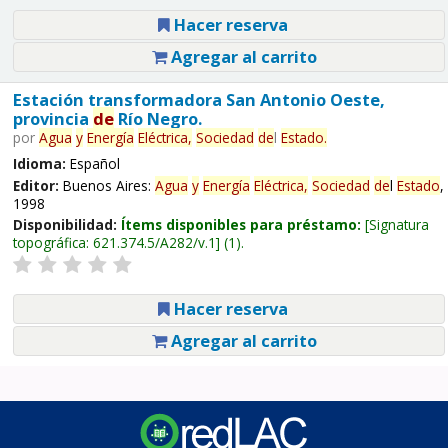
Hacer reserva
Agregar al carrito
Estación transformadora San Antonio Oeste,
provincia
de
Río Negro.
por
Agua
y
Energía
Eléctrica,
Sociedad
de
l
Estado
.
Idioma:
Español
Editor:
Buenos Aires:
Agua
y
Energía
Eléctrica,
Sociedad
de
l
Estado
,
1998
Disponibilidad:
Ítems disponibles para préstamo:
Signatura
topográfica:
621.374.5/A282/v.1
(1).
Hacer reserva
Agregar al carrito