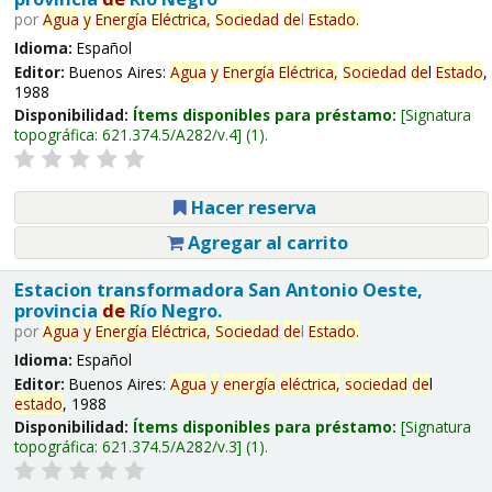
por
Agua
y
Energía
Eléctrica,
Sociedad
de
l
Estado
.
Idioma:
Español
Editor:
Buenos Aires:
Agua
y
Energía
Eléctrica,
Sociedad
de
l
Estado
,
1988
Disponibilidad:
Ítems disponibles para préstamo:
Signatura
topográfica:
621.374.5/A282/v.4
(1).
Hacer reserva
Agregar al carrito
Estacion transformadora San Antonio Oeste,
provincia
de
Río Negro.
por
Agua
y
Energía
Eléctrica,
Sociedad
de
l
Estado
.
Idioma:
Español
Editor:
Buenos Aires:
Agua
y
energía
eléctrica,
sociedad
de
l
estado
, 1988
Disponibilidad:
Ítems disponibles para préstamo:
Signatura
topográfica:
621.374.5/A282/v.3
(1).