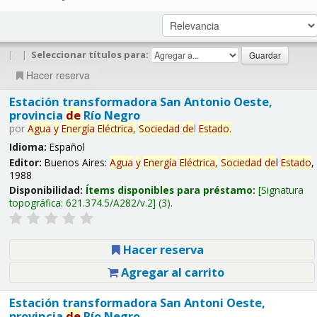
|
|
Seleccionar títulos para:
Hacer reserva
Estación transformadora San Antonio Oeste,
provincia
de
Río Negro
por
Agua
y
Energía
Eléctrica,
Sociedad
de
l
Estado
.
Idioma:
Español
Editor:
Buenos Aires:
Agua
y
Energía
Eléctrica,
Sociedad
de
l
Estado
,
1988
Disponibilidad:
Ítems disponibles para préstamo:
Signatura
topográfica:
621.374.5/A282/v.2
(3).
Hacer reserva
Agregar al carrito
Estación transformadora San Antoni Oeste,
provincia
de
Río Negro