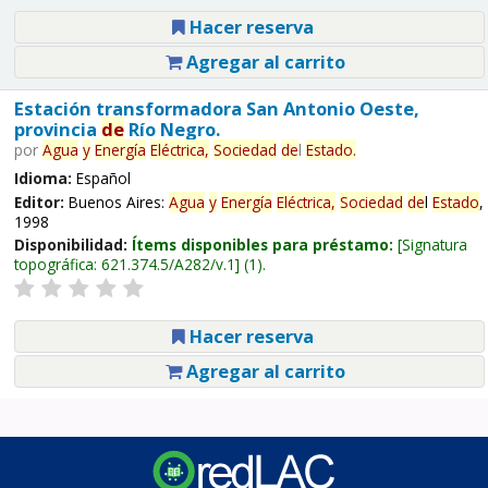
Hacer reserva
Agregar al carrito
Estación transformadora San Antonio Oeste,
provincia
de
Río Negro.
por
Agua
y
Energía
Eléctrica,
Sociedad
de
l
Estado
.
Idioma:
Español
Editor:
Buenos Aires:
Agua
y
Energía
Eléctrica,
Sociedad
de
l
Estado
,
1998
Disponibilidad:
Ítems disponibles para préstamo:
Signatura
topográfica:
621.374.5/A282/v.1
(1).
Hacer reserva
Agregar al carrito