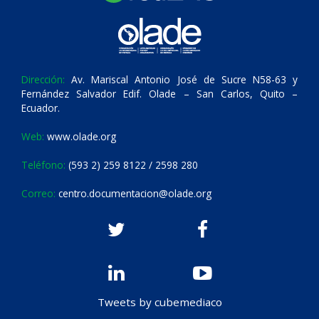
Dirección:
Av. Mariscal Antonio José de Sucre N58-63 y
Fernández Salvador Edif. Olade – San Carlos, Quito –
Ecuador.
Web:
www.olade.org
Teléfono:
(593 2) 259 8122 / 2598 280
Correo:
centro.documentacion@olade.org
Tweets by cubemediaco