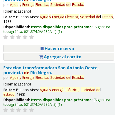
por
Agua
y
Energía
Eléctrica,
Sociedad
de
l
Estado
.
Idioma:
Español
Editor:
Buenos Aires:
Agua
y
Energía
Eléctrica,
Sociedad
de
l
Estado
,
1988
Disponibilidad:
Ítems disponibles para préstamo:
Signatura
topográfica:
621.374.5/A282/v.4
(1).
Hacer reserva
Agregar al carrito
Estacion transformadora San Antonio Oeste,
provincia
de
Río Negro.
por
Agua
y
Energía
Eléctrica,
Sociedad
de
l
Estado
.
Idioma:
Español
Editor:
Buenos Aires:
Agua
y
energía
eléctrica,
sociedad
de
l
estado
, 1988
Disponibilidad:
Ítems disponibles para préstamo:
Signatura
topográfica:
621.374.5/A282/v.3
(1).