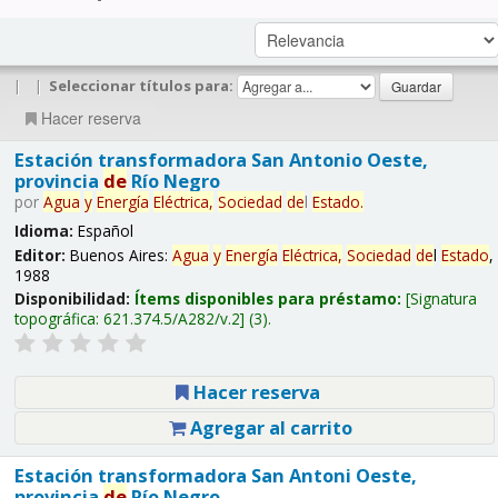
|
|
Seleccionar títulos para:
Hacer reserva
Estación transformadora San Antonio Oeste,
provincia
de
Río Negro
por
Agua
y
Energía
Eléctrica,
Sociedad
de
l
Estado
.
Idioma:
Español
Editor:
Buenos Aires:
Agua
y
Energía
Eléctrica,
Sociedad
de
l
Estado
,
1988
Disponibilidad:
Ítems disponibles para préstamo:
Signatura
topográfica:
621.374.5/A282/v.2
(3).
Hacer reserva
Agregar al carrito
Estación transformadora San Antoni Oeste,
provincia
de
Río Negro