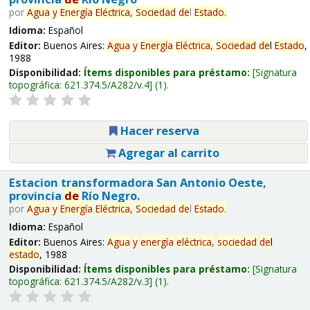
por
Agua
y
Energía
Eléctrica,
Sociedad
de
l
Estado
.
Idioma:
Español
Editor:
Buenos Aires:
Agua
y
Energía
Eléctrica,
Sociedad
de
l
Estado
,
1988
Disponibilidad:
Ítems disponibles para préstamo:
Signatura
topográfica:
621.374.5/A282/v.4
(1).
Hacer reserva
Agregar al carrito
Estacion transformadora San Antonio Oeste,
provincia
de
Río Negro.
por
Agua
y
Energía
Eléctrica,
Sociedad
de
l
Estado
.
Idioma:
Español
Editor:
Buenos Aires:
Agua
y
energía
eléctrica,
sociedad
de
l
estado
, 1988
Disponibilidad:
Ítems disponibles para préstamo:
Signatura
topográfica:
621.374.5/A282/v.3
(1).