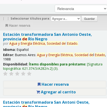
|
|
Seleccionar títulos para:
Hacer reserva
Estación transformadora San Antonio Oeste,
provincia
de
Río Negro
por
Agua
y
Energía
Eléctrica,
Sociedad
de
l
Estado
.
Idioma:
Español
Editor:
Buenos Aires:
Agua
y
Energía
Eléctrica,
Sociedad
de
l
Estado
,
1988
Disponibilidad:
Ítems disponibles para préstamo:
Signatura
topográfica:
621.374.5/A282/v.2
(3).
Hacer reserva
Agregar al carrito
Estación transformadora San Antoni Oeste,
provincia
de
Río Negro