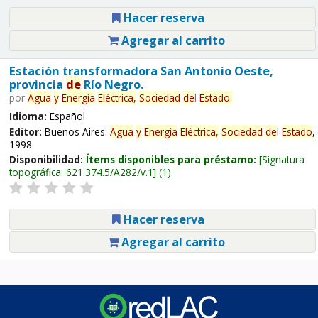
Hacer reserva
Agregar al carrito
Estación transformadora San Antonio Oeste,
provincia
de
Río Negro.
por
Agua
y
Energía
Eléctrica,
Sociedad
de
l
Estado
.
Idioma:
Español
Editor:
Buenos Aires:
Agua
y
Energía
Eléctrica,
Sociedad
de
l
Estado
,
1998
Disponibilidad:
Ítems disponibles para préstamo:
Signatura
topográfica:
621.374.5/A282/v.1
(1).
Hacer reserva
Agregar al carrito