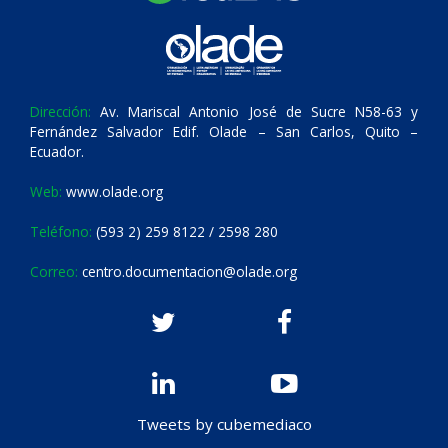
Dirección:
Av. Mariscal Antonio José de Sucre N58-63 y
Fernández Salvador Edif. Olade – San Carlos, Quito –
Ecuador.
Web:
www.olade.org
Teléfono:
(593 2) 259 8122 / 2598 280
Correo:
centro.documentacion@olade.org
Tweets by cubemediaco