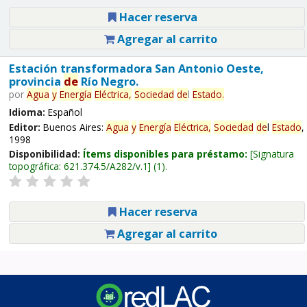
Hacer reserva
Agregar al carrito
Estación transformadora San Antonio Oeste,
provincia
de
Río Negro.
por
Agua
y
Energía
Eléctrica,
Sociedad
de
l
Estado
.
Idioma:
Español
Editor:
Buenos Aires:
Agua
y
Energía
Eléctrica,
Sociedad
de
l
Estado
,
1998
Disponibilidad:
Ítems disponibles para préstamo:
Signatura
topográfica:
621.374.5/A282/v.1
(1).
Hacer reserva
Agregar al carrito