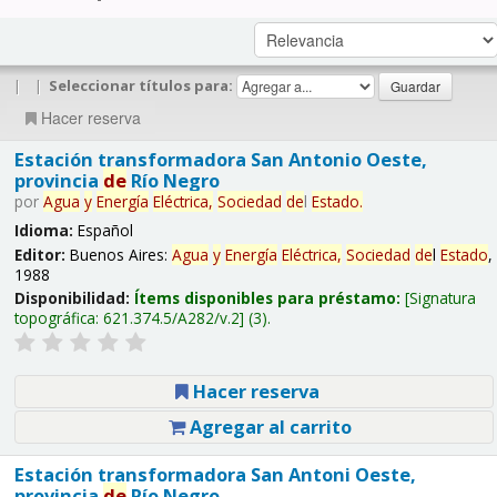
|
|
Seleccionar títulos para:
Hacer reserva
Estación transformadora San Antonio Oeste,
provincia
de
Río Negro
por
Agua
y
Energía
Eléctrica,
Sociedad
de
l
Estado
.
Idioma:
Español
Editor:
Buenos Aires:
Agua
y
Energía
Eléctrica,
Sociedad
de
l
Estado
,
1988
Disponibilidad:
Ítems disponibles para préstamo:
Signatura
topográfica:
621.374.5/A282/v.2
(3).
Hacer reserva
Agregar al carrito
Estación transformadora San Antoni Oeste,
provincia
de
Río Negro