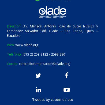
Dirección:
Av. Mariscal Antonio José de Sucre N58-63 y
Fernández Salvador Edif. Olade – San Carlos, Quito –
Ecuador.
Web:
www.olade.org
Teléfono:
(593 2) 259 8122 / 2598 280
Correo:
centro.documentacion@olade.org
Tweets by cubemediaco