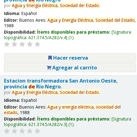
por
Agua
y
Energía
Eléctrica,
Sociedad
de
l
Estado
.
Idioma:
Español
Editor:
Buenos Aires:
Agua
y
Energía
Eléctrica,
Sociedad
de
l
Estado
,
1988
Disponibilidad:
Ítems disponibles para préstamo:
Signatura
topográfica:
621.374.5/A282/v.4
(1).
Hacer reserva
Agregar al carrito
Estacion transformadora San Antonio Oeste,
provincia
de
Río Negro.
por
Agua
y
Energía
Eléctrica,
Sociedad
de
l
Estado
.
Idioma:
Español
Editor:
Buenos Aires:
Agua
y
energía
eléctrica,
sociedad
de
l
estado
, 1988
Disponibilidad:
Ítems disponibles para préstamo:
Signatura
topográfica:
621.374.5/A282/v.3
(1).