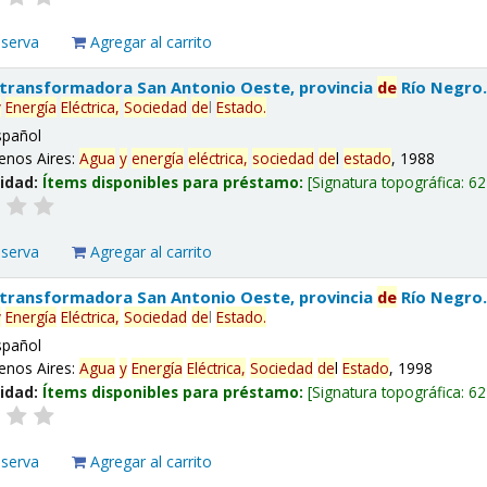
eserva
Agregar al carrito
 transformadora San Antonio Oeste, provincia
de
Río Negro
y
Energía
Eléctrica,
Sociedad
de
l
Estado
.
spañol
enos Aires:
Agua
y
energía
eléctrica,
sociedad
de
l
estado
, 1988
lidad:
Ítems disponibles para préstamo:
Signatura topográfica:
62
eserva
Agregar al carrito
 transformadora San Antonio Oeste, provincia
de
Río Negro
y
Energía
Eléctrica,
Sociedad
de
l
Estado
.
spañol
enos Aires:
Agua
y
Energía
Eléctrica,
Sociedad
de
l
Estado
, 1998
lidad:
Ítems disponibles para préstamo:
Signatura topográfica:
62
eserva
Agregar al carrito