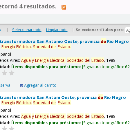
tornó 4 resultados.
|
Seleccionar todo
Limpiar todo
|
Seleccionar títulos para:
o
 transformadora San Antonio Oeste, provincia
de
Río Negro
y
Energía
Eléctrica,
Sociedad
de
l
Estado
.
spañol
enos Aires:
Agua
y
Energía
Eléctrica,
Sociedad
de
l
Estado
, 1988
lidad:
Ítems disponibles para préstamo:
Signatura topográfica:
62
eserva
Agregar al carrito
 transformadora San Antoni Oeste, provincia
de
Río Negro
y
Energía
Eléctrica,
Sociedad
de
l
Estado
.
spañol
enos Aires:
Agua
y
Energía
Eléctrica,
Sociedad
de
l
Estado
, 1988
lidad:
Ítems disponibles para préstamo:
Signatura topográfica:
62