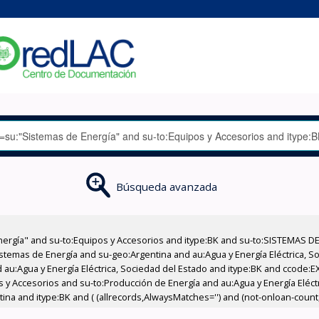
Búsqueda avanzada
nergía" and su-to:Equipos y Accesorios and itype:BK and su-to:SISTEMAS D
stemas de Energía and su-geo:Argentina and au:Agua y Energía Eléctrica, Soc
 au:Agua y Energía Eléctrica, Sociedad del Estado and itype:BK and ccode:E
os y Accesorios and su-to:Producción de Energía and au:Agua y Energía Eléct
ina and itype:BK and ( (allrecords,AlwaysMatches='') and (not-onloan-count,s