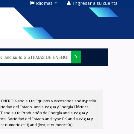
Idiomas
Ingresar a su cuenta
Ir
E ENERGIA and su-to:Equipos y Accesorios and itype:BK
iedad del Estado. and au:Agua y Energía Eléctrica,
XT and su-to:Producción de Energía and au:Agua y
rica, Sociedad del Estado and itype:BK and au:Agua y
t-numeric >= 1) and (lost,st-numeric=0) )'