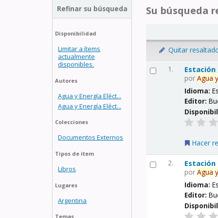
Refinar su búsqueda
Su búsqueda re
Disponibilidad
Limitar a ítems
Quitar resaltad
actualmente
disponibles.
1.
Estación
por
Agua
Autores
Idioma:
E
Agua y Energía Eléct...
Editor:
Bu
Agua y Energía Eléct...
Disponibi
Colecciones
Documentos Externos
Hacer r
Tipos de ítem
2.
Estación
Libros
por
Agua
Idioma:
E
Lugares
Editor:
Bu
Argentina
Disponibi
Temas