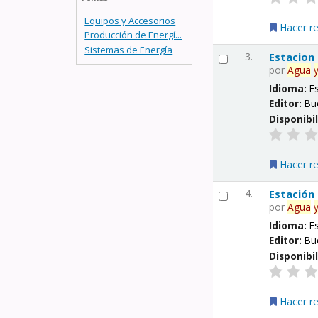
Equipos y Accesorios
Hacer r
Producción de Energí...
Sistemas de Energía
3.
Estacion
por
Agua
Idioma:
E
Editor:
Bu
Disponibi
Hacer r
4.
Estación
por
Agua
Idioma:
E
Editor:
Bu
Disponibi
Hacer r