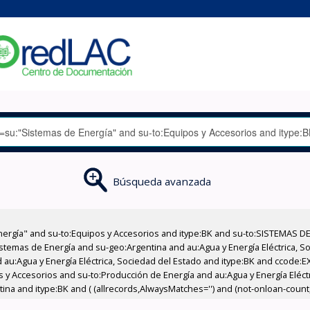
Búsqueda avanzada
nergía" and su-to:Equipos y Accesorios and itype:BK and su-to:SISTEMAS D
stemas de Energía and su-geo:Argentina and au:Agua y Energía Eléctrica, Soc
 au:Agua y Energía Eléctrica, Sociedad del Estado and itype:BK and ccode:E
os y Accesorios and su-to:Producción de Energía and au:Agua y Energía Eléct
ina and itype:BK and ( (allrecords,AlwaysMatches='') and (not-onloan-count,s