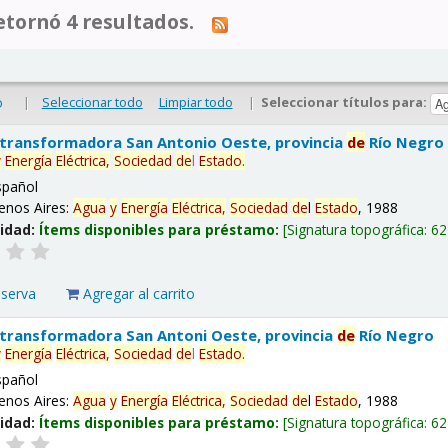
tornó 4 resultados.
|
Seleccionar todo
Limpiar todo
|
Seleccionar títulos para:
o
 transformadora San Antonio Oeste, provincia
de
Río Negro
y
Energía
Eléctrica,
Sociedad
de
l
Estado
.
spañol
enos Aires:
Agua
y
Energía
Eléctrica,
Sociedad
de
l
Estado
, 1988
lidad:
Ítems disponibles para préstamo:
Signatura topográfica:
62
eserva
Agregar al carrito
 transformadora San Antoni Oeste, provincia
de
Río Negro
y
Energía
Eléctrica,
Sociedad
de
l
Estado
.
spañol
enos Aires:
Agua
y
Energía
Eléctrica,
Sociedad
de
l
Estado
, 1988
lidad:
Ítems disponibles para préstamo:
Signatura topográfica:
62