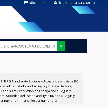
Idiomas
Ingresar a su cuenta
Ir
E ENERGIA and su-to:Equipos y Accesorios and itype:BK
iedad del Estado. and au:Agua y Energía Eléctrica,
XT and su-to:Producción de Energía and au:Agua y
rica, Sociedad del Estado and itype:BK and au:Agua y
t-numeric >= 1) and (lost,st-numeric=0) )'