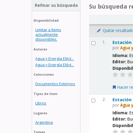
Refinar su búsqueda
Su búsqueda re
Disponibilidad
Limitar a ítems
Quitar resaltad
actualmente
disponibles.
1.
Estación
por
Agua
Autores
Idioma:
E
Agua y Energía Eléct...
Editor:
Bu
Agua y Energía Eléct...
Disponibi
Colecciones
Documentos Externos
Hacer r
Tipos de ítem
2.
Estación
Libros
por
Agua
Idioma:
E
Lugares
Editor:
Bu
Argentina
Disponibi
Temas