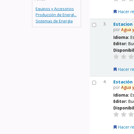
Equipos y Accesorios
Hacer r
Producción de Energí...
Sistemas de Energía
3.
Estacion
por
Agua
Idioma:
E
Editor:
Bu
Disponibi
Hacer r
4.
Estación
por
Agua
Idioma:
E
Editor:
Bu
Disponibi
Hacer r