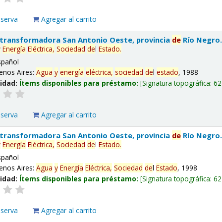
eserva
Agregar al carrito
 transformadora San Antonio Oeste, provincia
de
Río Negro
y
Energía
Eléctrica,
Sociedad
de
l
Estado
.
spañol
enos Aires:
Agua
y
energía
eléctrica,
sociedad
de
l
estado
, 1988
lidad:
Ítems disponibles para préstamo:
Signatura topográfica:
62
eserva
Agregar al carrito
 transformadora San Antonio Oeste, provincia
de
Río Negro
y
Energía
Eléctrica,
Sociedad
de
l
Estado
.
spañol
enos Aires:
Agua
y
Energía
Eléctrica,
Sociedad
de
l
Estado
, 1998
lidad:
Ítems disponibles para préstamo:
Signatura topográfica:
62
eserva
Agregar al carrito