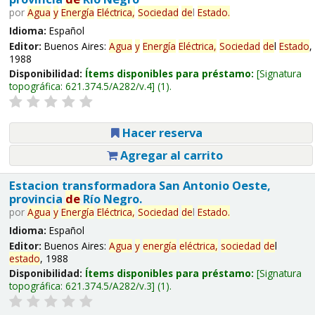
por
Agua
y
Energía
Eléctrica,
Sociedad
de
l
Estado
.
Idioma:
Español
Editor:
Buenos Aires:
Agua
y
Energía
Eléctrica,
Sociedad
de
l
Estado
,
1988
Disponibilidad:
Ítems disponibles para préstamo:
Signatura
topográfica:
621.374.5/A282/v.4
(1).
Hacer reserva
Agregar al carrito
Estacion transformadora San Antonio Oeste,
provincia
de
Río Negro.
por
Agua
y
Energía
Eléctrica,
Sociedad
de
l
Estado
.
Idioma:
Español
Editor:
Buenos Aires:
Agua
y
energía
eléctrica,
sociedad
de
l
estado
, 1988
Disponibilidad:
Ítems disponibles para préstamo:
Signatura
topográfica:
621.374.5/A282/v.3
(1).