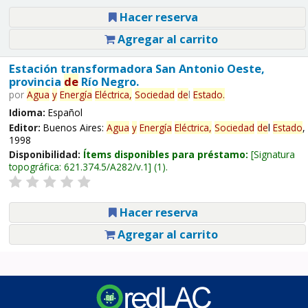
Hacer reserva
Agregar al carrito
Estación transformadora San Antonio Oeste,
provincia
de
Río Negro.
por
Agua
y
Energía
Eléctrica,
Sociedad
de
l
Estado
.
Idioma:
Español
Editor:
Buenos Aires:
Agua
y
Energía
Eléctrica,
Sociedad
de
l
Estado
,
1998
Disponibilidad:
Ítems disponibles para préstamo:
Signatura
topográfica:
621.374.5/A282/v.1
(1).
Hacer reserva
Agregar al carrito