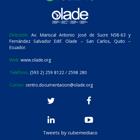
Dirección:
Av. Mariscal Antonio José de Sucre N58-63 y
Fernández Salvador Edif. Olade – San Carlos, Quito –
Ecuador.
Web:
www.olade.org
Teléfono:
(593 2) 259 8122 / 2598 280
Correo:
centro.documentacion@olade.org
Tweets by cubemediaco