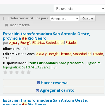
|
|
Seleccionar títulos para:
Hacer reserva
Estación transformadora San Antonio Oeste,
provincia
de
Río Negro
por
Agua
y
Energía
Eléctrica,
Sociedad
de
l
Estado
.
Idioma:
Español
Editor:
Buenos Aires:
Agua
y
Energía
Eléctrica,
Sociedad
de
l
Estado
,
1988
Disponibilidad:
Ítems disponibles para préstamo:
Signatura
topográfica:
621.374.5/A282/v.2
(3).
Hacer reserva
Agregar al carrito
Estación transformadora San Antoni Oeste,
provincia
de
Río Negro