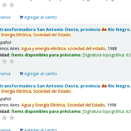
eserva
Agregar al carrito
 transformadora San Antonio Oeste, provincia
de
Río Negro
y
Energía
Eléctrica,
Sociedad
de
l
Estado
.
spañol
enos Aires:
Agua
y
energía
eléctrica,
sociedad
de
l
estado
, 1988
lidad:
Ítems disponibles para préstamo:
Signatura topográfica:
62
eserva
Agregar al carrito
 transformadora San Antonio Oeste, provincia
de
Río Negro
y
Energía
Eléctrica,
Sociedad
de
l
Estado
.
spañol
enos Aires:
Agua
y
Energía
Eléctrica,
Sociedad
de
l
Estado
, 1998
lidad:
Ítems disponibles para préstamo:
Signatura topográfica:
62
eserva
Agregar al carrito