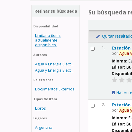
Refinar su búsqueda
Su búsqueda re
Disponibilidad
Limitar a ítems
Quitar resaltad
actualmente
disponibles.
1.
Estación
por
Agua
Autores
Idioma:
E
Agua y Energía Eléct...
Editor:
Bu
Agua y Energía Eléct...
Disponibi
Colecciones
Documentos Externos
Hacer r
Tipos de ítem
2.
Estación
Libros
por
Agua
Idioma:
E
Lugares
Editor:
Bu
Argentina
Disponibi