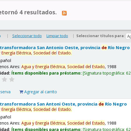
tornó 4 resultados.
|
Seleccionar todo
Limpiar todo
|
Seleccionar títulos para:
o
 transformadora San Antonio Oeste, provincia
de
Río Negro
y
Energía
Eléctrica,
Sociedad
de
l
Estado
.
spañol
enos Aires:
Agua
y
Energía
Eléctrica,
Sociedad
de
l
Estado
, 1988
lidad:
Ítems disponibles para préstamo:
Signatura topográfica:
62
eserva
Agregar al carrito
 transformadora San Antoni Oeste, provincia
de
Río Negro
y
Energía
Eléctrica,
Sociedad
de
l
Estado
.
spañol
enos Aires:
Agua
y
Energía
Eléctrica,
Sociedad
de
l
Estado
, 1988
lidad:
Ítems disponibles para préstamo:
Signatura topográfica:
62