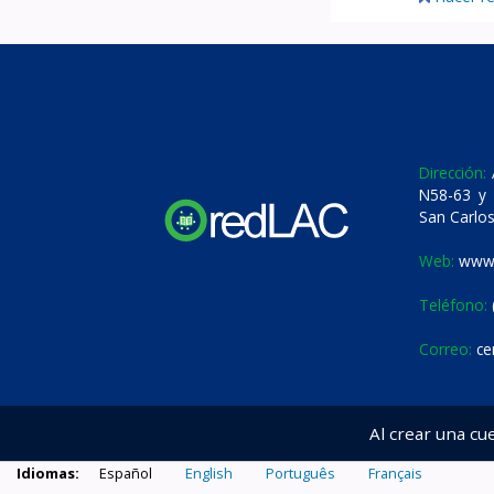
Dirección:
A
N58-63 y 
San Carlos
Web:
www.
Teléfono:
Correo:
ce
Al crear una cu
Idiomas:
Español
English
Português
Français