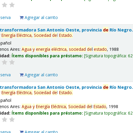
eserva
Agregar al carrito
 transformadora San Antonio Oeste, provincia
de
Río Negro
y
Energía
Eléctrica,
Sociedad
de
l
Estado
.
spañol
enos Aires:
Agua
y
energía
eléctrica,
sociedad
de
l
estado
, 1988
lidad:
Ítems disponibles para préstamo:
Signatura topográfica:
62
eserva
Agregar al carrito
 transformadora San Antonio Oeste, provincia
de
Río Negro
y
Energía
Eléctrica,
Sociedad
de
l
Estado
.
spañol
enos Aires:
Agua
y
Energía
Eléctrica,
Sociedad
de
l
Estado
, 1998
lidad:
Ítems disponibles para préstamo:
Signatura topográfica:
62
eserva
Agregar al carrito