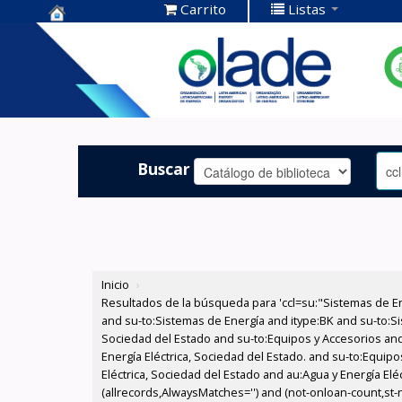
Carrito
Listas
Centro de
Documentación
OLADE -
Buscar
Inicio
›
Resultados de la búsqueda para 'ccl=su:"Sistemas de E
and su-to:Sistemas de Energía and itype:BK and su-to:Si
Sociedad del Estado and su-to:Equipos y Accesorios and
Energía Eléctrica, Sociedad del Estado. and su-to:Equip
Eléctrica, Sociedad del Estado and au:Agua y Energía Elé
(allrecords,AlwaysMatches='') and (not-onloan-count,st-nu