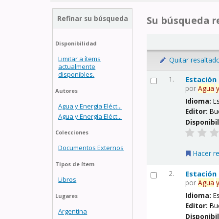
Refinar su búsqueda
Su búsqueda re
Disponibilidad
Limitar a ítems
Quitar resaltad
actualmente
disponibles.
1.
Estación
por
Agua
Autores
Idioma:
E
Agua y Energía Eléct...
Editor:
Bu
Agua y Energía Eléct...
Disponibi
Colecciones
Documentos Externos
Hacer r
Tipos de ítem
2.
Estación
Libros
por
Agua
Idioma:
E
Lugares
Editor:
Bu
Argentina
Disponibi