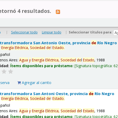
tornó 4 resultados.
|
Seleccionar todo
Limpiar todo
|
Seleccionar títulos para:
o
 transformadora San Antonio Oeste, provincia
de
Río Negro
y
Energía
Eléctrica,
Sociedad
de
l
Estado
.
spañol
enos Aires:
Agua
y
Energía
Eléctrica,
Sociedad
de
l
Estado
, 1988
lidad:
Ítems disponibles para préstamo:
Signatura topográfica:
62
eserva
Agregar al carrito
 transformadora San Antoni Oeste, provincia
de
Río Negro
y
Energía
Eléctrica,
Sociedad
de
l
Estado
.
spañol
enos Aires:
Agua
y
Energía
Eléctrica,
Sociedad
de
l
Estado
, 1988
lidad:
Ítems disponibles para préstamo:
Signatura topográfica:
62