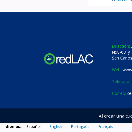
Dirección:
A
N58-63 y 
San Carlos
Web:
www.
Teléfono:
Correo:
ce
Al crear una cu
Idiomas:
Español
English
Português
Français