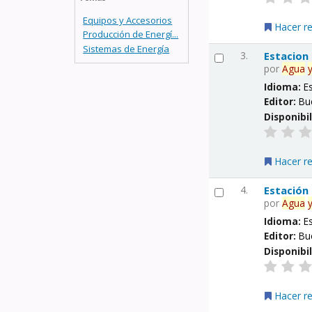
Equipos y Accesorios
Hacer r
Producción de Energí...
Sistemas de Energía
3.
Estacion
por
Agua
Idioma:
E
Editor:
Bu
Disponibi
Hacer r
4.
Estación
por
Agua
Idioma:
E
Editor:
Bu
Disponibi
Hacer r