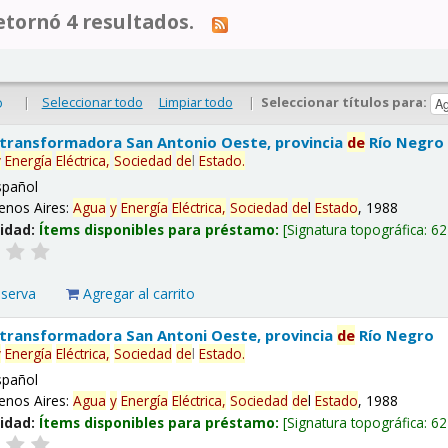
tornó 4 resultados.
|
Seleccionar todo
Limpiar todo
|
Seleccionar títulos para:
o
 transformadora San Antonio Oeste, provincia
de
Río Negro
y
Energía
Eléctrica,
Sociedad
de
l
Estado
.
spañol
enos Aires:
Agua
y
Energía
Eléctrica,
Sociedad
de
l
Estado
, 1988
lidad:
Ítems disponibles para préstamo:
Signatura topográfica:
62
eserva
Agregar al carrito
 transformadora San Antoni Oeste, provincia
de
Río Negro
y
Energía
Eléctrica,
Sociedad
de
l
Estado
.
spañol
enos Aires:
Agua
y
Energía
Eléctrica,
Sociedad
de
l
Estado
, 1988
lidad:
Ítems disponibles para préstamo:
Signatura topográfica:
62