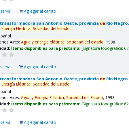
eserva
Agregar al carrito
 transformadora San Antonio Oeste, provincia
de
Río Negro
y
Energía
Eléctrica,
Sociedad
de
l
Estado
.
spañol
enos Aires:
Agua
y
energía
eléctrica,
sociedad
de
l
estado
, 1988
lidad:
Ítems disponibles para préstamo:
Signatura topográfica:
62
eserva
Agregar al carrito
 transformadora San Antonio Oeste, provincia
de
Río Negro
y
Energía
Eléctrica,
Sociedad
de
l
Estado
.
spañol
enos Aires:
Agua
y
Energía
Eléctrica,
Sociedad
de
l
Estado
, 1998
lidad:
Ítems disponibles para préstamo:
Signatura topográfica:
62
eserva
Agregar al carrito