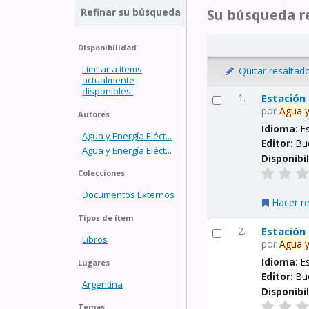
Refinar su búsqueda
Su búsqueda re
Disponibilidad
Limitar a ítems
Quitar resaltad
actualmente
disponibles.
1.
Estación
por
Agua
Autores
Idioma:
E
Agua y Energía Eléct...
Editor:
Bu
Agua y Energía Eléct...
Disponibi
Colecciones
Documentos Externos
Hacer r
Tipos de ítem
2.
Estación
Libros
por
Agua
Idioma:
E
Lugares
Editor:
Bu
Argentina
Disponibi
Temas