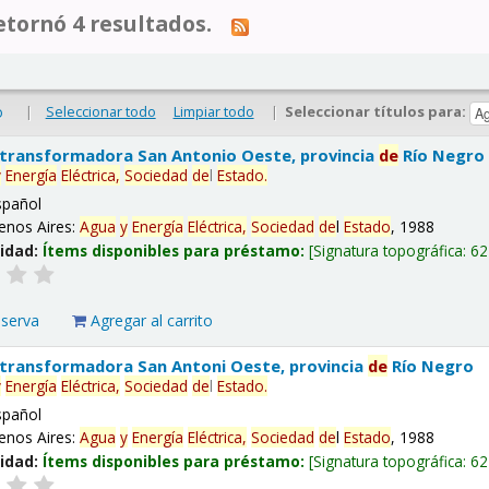
tornó 4 resultados.
|
Seleccionar todo
Limpiar todo
|
Seleccionar títulos para:
o
 transformadora San Antonio Oeste, provincia
de
Río Negro
y
Energía
Eléctrica,
Sociedad
de
l
Estado
.
spañol
enos Aires:
Agua
y
Energía
Eléctrica,
Sociedad
de
l
Estado
, 1988
lidad:
Ítems disponibles para préstamo:
Signatura topográfica:
62
eserva
Agregar al carrito
 transformadora San Antoni Oeste, provincia
de
Río Negro
y
Energía
Eléctrica,
Sociedad
de
l
Estado
.
spañol
enos Aires:
Agua
y
Energía
Eléctrica,
Sociedad
de
l
Estado
, 1988
lidad:
Ítems disponibles para préstamo:
Signatura topográfica:
62