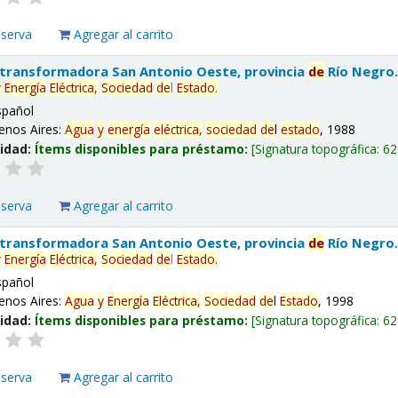
eserva
Agregar al carrito
 transformadora San Antonio Oeste, provincia
de
Río Negro
y
Energía
Eléctrica,
Sociedad
de
l
Estado
.
spañol
enos Aires:
Agua
y
energía
eléctrica,
sociedad
de
l
estado
, 1988
lidad:
Ítems disponibles para préstamo:
Signatura topográfica:
62
eserva
Agregar al carrito
 transformadora San Antonio Oeste, provincia
de
Río Negro
y
Energía
Eléctrica,
Sociedad
de
l
Estado
.
spañol
enos Aires:
Agua
y
Energía
Eléctrica,
Sociedad
de
l
Estado
, 1998
lidad:
Ítems disponibles para préstamo:
Signatura topográfica:
62
eserva
Agregar al carrito