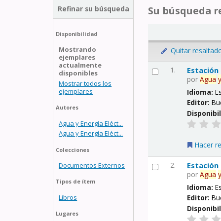
Refinar su búsqueda
Su búsqueda re
Disponibilidad
Mostrando
Quitar resaltad
ejemplares
actualmente
1.
Estación
disponibles
por
Agua
Mostrar todos los
ejemplares
Idioma:
E
Editor:
Bu
Autores
Disponibi
Agua y Energía Eléct...
Agua y Energía Eléct...
Hacer r
Colecciones
2.
Estación
Documentos Externos
por
Agua
Tipos de ítem
Idioma:
E
Libros
Editor:
Bu
Disponibi
Lugares