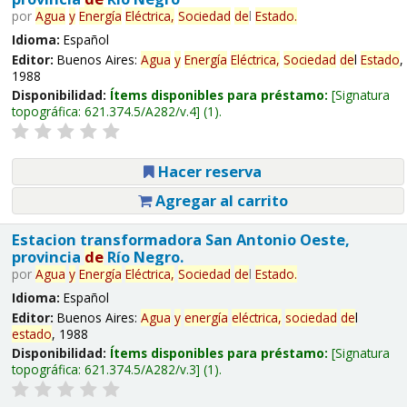
por
Agua
y
Energía
Eléctrica,
Sociedad
de
l
Estado
.
Idioma:
Español
Editor:
Buenos Aires:
Agua
y
Energía
Eléctrica,
Sociedad
de
l
Estado
,
1988
Disponibilidad:
Ítems disponibles para préstamo:
Signatura
topográfica:
621.374.5/A282/v.4
(1).
Hacer reserva
Agregar al carrito
Estacion transformadora San Antonio Oeste,
provincia
de
Río Negro.
por
Agua
y
Energía
Eléctrica,
Sociedad
de
l
Estado
.
Idioma:
Español
Editor:
Buenos Aires:
Agua
y
energía
eléctrica,
sociedad
de
l
estado
, 1988
Disponibilidad:
Ítems disponibles para préstamo:
Signatura
topográfica:
621.374.5/A282/v.3
(1).