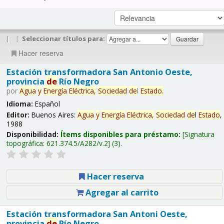
|
|
Seleccionar títulos para:
Hacer reserva
Estación transformadora San Antonio Oeste,
provincia
de
Río Negro
por
Agua
y
Energía
Eléctrica,
Sociedad
de
l
Estado
.
Idioma:
Español
Editor:
Buenos Aires:
Agua
y
Energía
Eléctrica,
Sociedad
de
l
Estado
,
1988
Disponibilidad:
Ítems disponibles para préstamo:
Signatura
topográfica:
621.374.5/A282/v.2
(3).
Hacer reserva
Agregar al carrito
Estación transformadora San Antoni Oeste,
provincia
de
Río Negro