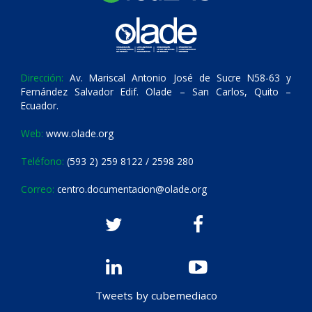
Dirección:
Av. Mariscal Antonio José de Sucre N58-63 y
Fernández Salvador Edif. Olade – San Carlos, Quito –
Ecuador.
Web:
www.olade.org
Teléfono:
(593 2) 259 8122 / 2598 280
Correo:
centro.documentacion@olade.org
Tweets by cubemediaco