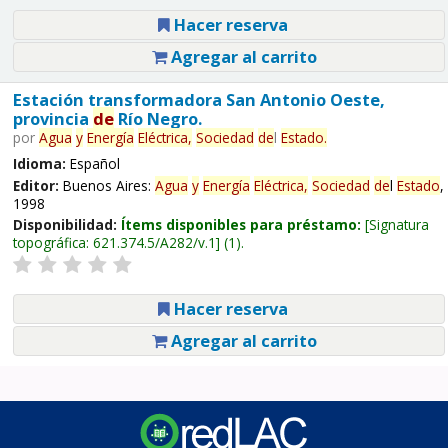
Hacer reserva
Agregar al carrito
Estación transformadora San Antonio Oeste,
provincia
de
Río Negro.
por
Agua
y
Energía
Eléctrica,
Sociedad
de
l
Estado
.
Idioma:
Español
Editor:
Buenos Aires:
Agua
y
Energía
Eléctrica,
Sociedad
de
l
Estado
,
1998
Disponibilidad:
Ítems disponibles para préstamo:
Signatura
topográfica:
621.374.5/A282/v.1
(1).
Hacer reserva
Agregar al carrito