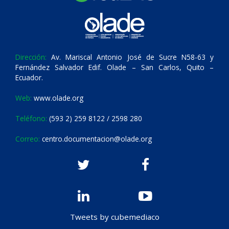
Dirección:
Av. Mariscal Antonio José de Sucre N58-63 y
Fernández Salvador Edif. Olade – San Carlos, Quito –
Ecuador.
Web:
www.olade.org
Teléfono:
(593 2) 259 8122 / 2598 280
Correo:
centro.documentacion@olade.org
Tweets by cubemediaco