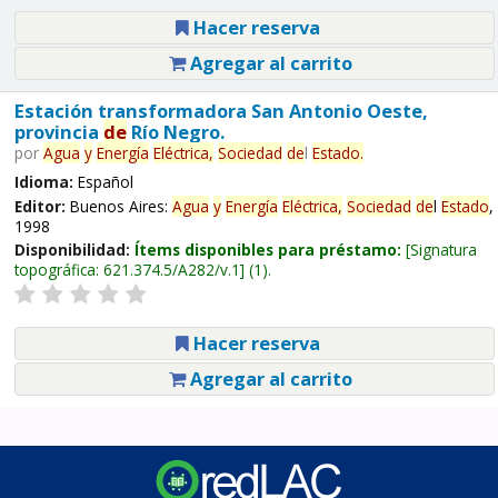
Hacer reserva
Agregar al carrito
Estación transformadora San Antonio Oeste,
provincia
de
Río Negro.
por
Agua
y
Energía
Eléctrica,
Sociedad
de
l
Estado
.
Idioma:
Español
Editor:
Buenos Aires:
Agua
y
Energía
Eléctrica,
Sociedad
de
l
Estado
,
1998
Disponibilidad:
Ítems disponibles para préstamo:
Signatura
topográfica:
621.374.5/A282/v.1
(1).
Hacer reserva
Agregar al carrito