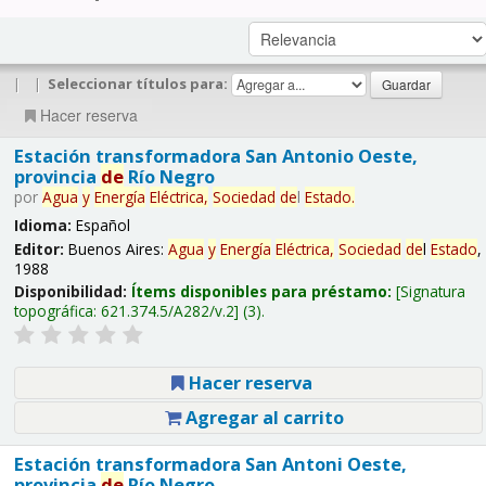
|
|
Seleccionar títulos para:
Hacer reserva
Estación transformadora San Antonio Oeste,
provincia
de
Río Negro
por
Agua
y
Energía
Eléctrica,
Sociedad
de
l
Estado
.
Idioma:
Español
Editor:
Buenos Aires:
Agua
y
Energía
Eléctrica,
Sociedad
de
l
Estado
,
1988
Disponibilidad:
Ítems disponibles para préstamo:
Signatura
topográfica:
621.374.5/A282/v.2
(3).
Hacer reserva
Agregar al carrito
Estación transformadora San Antoni Oeste,
provincia
de
Río Negro