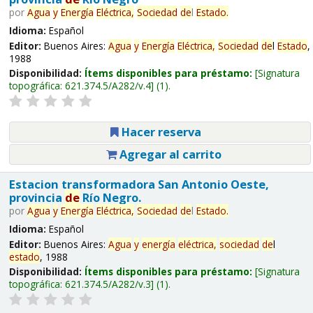
por
Agua
y
Energía
Eléctrica,
Sociedad
de
l
Estado
.
Idioma:
Español
Editor:
Buenos Aires:
Agua
y
Energía
Eléctrica,
Sociedad
de
l
Estado
,
1988
Disponibilidad:
Ítems disponibles para préstamo:
Signatura
topográfica:
621.374.5/A282/v.4
(1).
Hacer reserva
Agregar al carrito
Estacion transformadora San Antonio Oeste,
provincia
de
Río Negro.
por
Agua
y
Energía
Eléctrica,
Sociedad
de
l
Estado
.
Idioma:
Español
Editor:
Buenos Aires:
Agua
y
energía
eléctrica,
sociedad
de
l
estado
, 1988
Disponibilidad:
Ítems disponibles para préstamo:
Signatura
topográfica:
621.374.5/A282/v.3
(1).