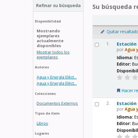
Refinar su búsqueda
Su búsqueda re
Disponibilidad
Mostrando
Quitar resaltad
ejemplares
actualmente
1.
Estación
disponibles
por
Agua
Mostrar todos los
ejemplares
Idioma:
E
Editor:
Bu
Autores
Disponibi
Agua y Energía Eléct...
Agua y Energía Eléct...
Hacer r
Colecciones
2.
Estación
Documentos Externos
por
Agua
Tipos de ítem
Idioma:
E
Libros
Editor:
Bu
Disponibi
Lugares