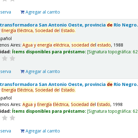
eserva
Agregar al carrito
 transformadora San Antonio Oeste, provincia
de
Río Negro
y
Energía
Eléctrica,
Sociedad
de
l
Estado
.
spañol
enos Aires:
Agua
y
energía
eléctrica,
sociedad
de
l
estado
, 1988
lidad:
Ítems disponibles para préstamo:
Signatura topográfica:
62
eserva
Agregar al carrito
 transformadora San Antonio Oeste, provincia
de
Río Negro
y
Energía
Eléctrica,
Sociedad
de
l
Estado
.
spañol
enos Aires:
Agua
y
Energía
Eléctrica,
Sociedad
de
l
Estado
, 1998
lidad:
Ítems disponibles para préstamo:
Signatura topográfica:
62
eserva
Agregar al carrito