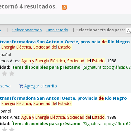
tornó 4 resultados.
|
Seleccionar todo
Limpiar todo
|
Seleccionar títulos para:
o
 transformadora San Antonio Oeste, provincia
de
Río Negro
y
Energía
Eléctrica,
Sociedad
de
l
Estado
.
spañol
enos Aires:
Agua
y
Energía
Eléctrica,
Sociedad
de
l
Estado
, 1988
lidad:
Ítems disponibles para préstamo:
Signatura topográfica:
62
eserva
Agregar al carrito
 transformadora San Antoni Oeste, provincia
de
Río Negro
y
Energía
Eléctrica,
Sociedad
de
l
Estado
.
spañol
enos Aires:
Agua
y
Energía
Eléctrica,
Sociedad
de
l
Estado
, 1988
lidad:
Ítems disponibles para préstamo:
Signatura topográfica:
62