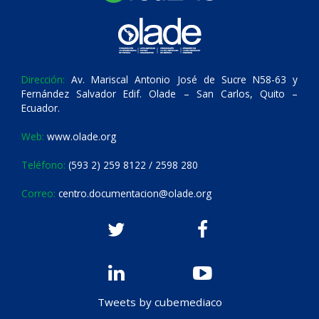
Dirección:
Av. Mariscal Antonio José de Sucre N58-63 y
Fernández Salvador Edif. Olade – San Carlos, Quito –
Ecuador.
Web:
www.olade.org
Teléfono:
(593 2) 259 8122 / 2598 280
Correo:
centro.documentacion@olade.org
Tweets by cubemediaco