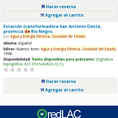
Hacer reserva
Agregar al carrito
Estación transformadora San Antonio Oeste,
provincia
de
Río Negro.
por
Agua
y
Energía
Eléctrica,
Sociedad
de
l
Estado
.
Idioma:
Español
Editor:
Buenos Aires:
Agua
y
Energía
Eléctrica,
Sociedad
de
l
Estado
,
1998
Disponibilidad:
Ítems disponibles para préstamo:
Signatura
topográfica:
621.374.5/A282/v.1
(1).
Hacer reserva
Agregar al carrito