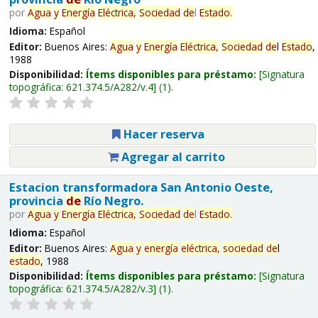
por
Agua
y
Energía
Eléctrica,
Sociedad
de
l
Estado
.
Idioma:
Español
Editor:
Buenos Aires:
Agua
y
Energía
Eléctrica,
Sociedad
de
l
Estado
,
1988
Disponibilidad:
Ítems disponibles para préstamo:
Signatura
topográfica:
621.374.5/A282/v.4
(1).
Hacer reserva
Agregar al carrito
Estacion transformadora San Antonio Oeste,
provincia
de
Río Negro.
por
Agua
y
Energía
Eléctrica,
Sociedad
de
l
Estado
.
Idioma:
Español
Editor:
Buenos Aires:
Agua
y
energía
eléctrica,
sociedad
de
l
estado
, 1988
Disponibilidad:
Ítems disponibles para préstamo:
Signatura
topográfica:
621.374.5/A282/v.3
(1).