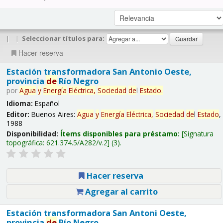
|
|
Seleccionar títulos para:
Hacer reserva
Estación transformadora San Antonio Oeste,
provincia
de
Río Negro
por
Agua
y
Energía
Eléctrica,
Sociedad
de
l
Estado
.
Idioma:
Español
Editor:
Buenos Aires:
Agua
y
Energía
Eléctrica,
Sociedad
de
l
Estado
,
1988
Disponibilidad:
Ítems disponibles para préstamo:
Signatura
topográfica:
621.374.5/A282/v.2
(3).
Hacer reserva
Agregar al carrito
Estación transformadora San Antoni Oeste,
provincia
de
Río Negro