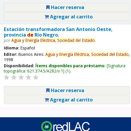
Hacer reserva
Agregar al carrito
Estación transformadora San Antonio Oeste,
provincia
de
Río Negro.
por
Agua
y
Energía
Eléctrica,
Sociedad
de
l
Estado
.
Idioma:
Español
Editor:
Buenos Aires:
Agua
y
Energía
Eléctrica,
Sociedad
de
l
Estado
,
1998
Disponibilidad:
Ítems disponibles para préstamo:
Signatura
topográfica:
621.374.5/A282/v.1
(1).
Hacer reserva
Agregar al carrito