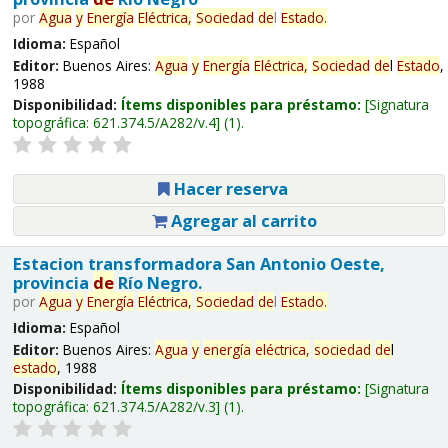
por
Agua
y
Energía
Eléctrica,
Sociedad
de
l
Estado
.
Idioma:
Español
Editor:
Buenos Aires:
Agua
y
Energía
Eléctrica,
Sociedad
de
l
Estado
,
1988
Disponibilidad:
Ítems disponibles para préstamo:
Signatura
topográfica:
621.374.5/A282/v.4
(1).
Hacer reserva
Agregar al carrito
Estacion transformadora San Antonio Oeste,
provincia
de
Río Negro.
por
Agua
y
Energía
Eléctrica,
Sociedad
de
l
Estado
.
Idioma:
Español
Editor:
Buenos Aires:
Agua
y
energía
eléctrica,
sociedad
de
l
estado
, 1988
Disponibilidad:
Ítems disponibles para préstamo:
Signatura
topográfica:
621.374.5/A282/v.3
(1).