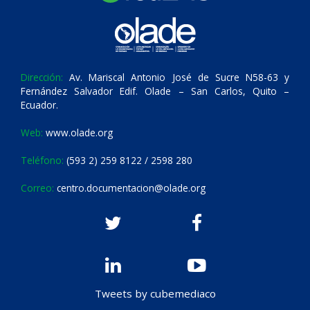
Dirección:
Av. Mariscal Antonio José de Sucre N58-63 y
Fernández Salvador Edif. Olade – San Carlos, Quito –
Ecuador.
Web:
www.olade.org
Teléfono:
(593 2) 259 8122 / 2598 280
Correo:
centro.documentacion@olade.org
Tweets by cubemediaco