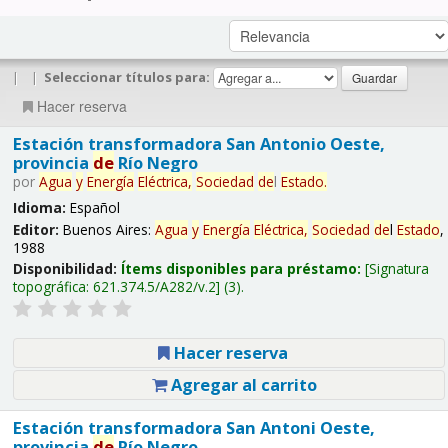
|
|
Seleccionar títulos para:
Hacer reserva
Estación transformadora San Antonio Oeste,
provincia
de
Río Negro
por
Agua
y
Energía
Eléctrica,
Sociedad
de
l
Estado
.
Idioma:
Español
Editor:
Buenos Aires:
Agua
y
Energía
Eléctrica,
Sociedad
de
l
Estado
,
1988
Disponibilidad:
Ítems disponibles para préstamo:
Signatura
topográfica:
621.374.5/A282/v.2
(3).
Hacer reserva
Agregar al carrito
Estación transformadora San Antoni Oeste,
provincia
de
Río Negro