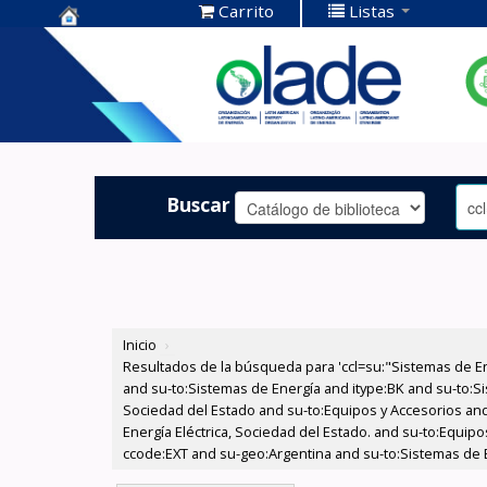
Carrito
Listas
Centro de
Documentación
OLADE -
Buscar
Inicio
›
Resultados de la búsqueda para 'ccl=su:"Sistemas de E
and su-to:Sistemas de Energía and itype:BK and su-to:Si
Sociedad del Estado and su-to:Equipos y Accesorios and
Energía Eléctrica, Sociedad del Estado. and su-to:Equip
ccode:EXT and su-geo:Argentina and su-to:Sistemas de 