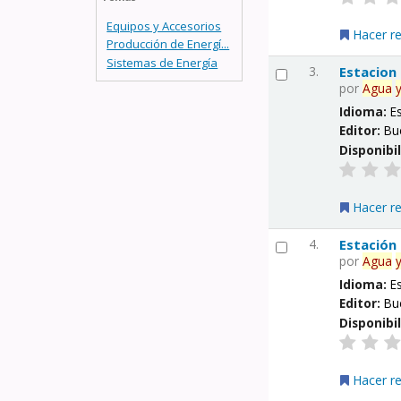
Equipos y Accesorios
Hacer r
Producción de Energí...
Sistemas de Energía
3.
Estacion
por
Agua
Idioma:
E
Editor:
Bu
Disponibi
Hacer r
4.
Estación
por
Agua
Idioma:
E
Editor:
Bu
Disponibi
Hacer r