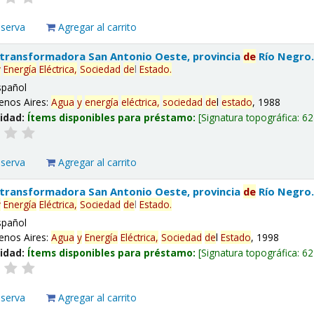
eserva
Agregar al carrito
 transformadora San Antonio Oeste, provincia
de
Río Negro
y
Energía
Eléctrica,
Sociedad
de
l
Estado
.
spañol
enos Aires:
Agua
y
energía
eléctrica,
sociedad
de
l
estado
, 1988
lidad:
Ítems disponibles para préstamo:
Signatura topográfica:
62
eserva
Agregar al carrito
 transformadora San Antonio Oeste, provincia
de
Río Negro
y
Energía
Eléctrica,
Sociedad
de
l
Estado
.
spañol
enos Aires:
Agua
y
Energía
Eléctrica,
Sociedad
de
l
Estado
, 1998
lidad:
Ítems disponibles para préstamo:
Signatura topográfica:
62
eserva
Agregar al carrito