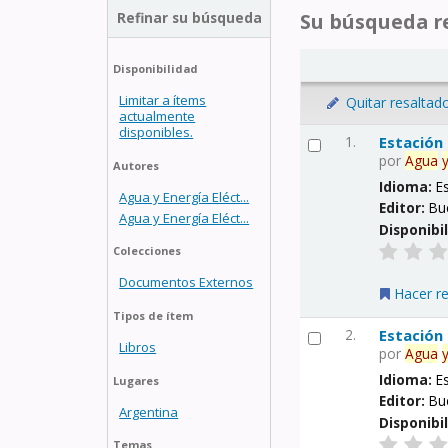
Refinar su búsqueda
Su búsqueda re
Disponibilidad
Limitar a ítems
Quitar resaltad
actualmente
disponibles.
1.
Estación
por
Agua
Autores
Idioma:
E
Agua y Energía Eléct...
Editor:
Bu
Agua y Energía Eléct...
Disponibi
Colecciones
Documentos Externos
Hacer r
Tipos de ítem
2.
Estación
Libros
por
Agua
Idioma:
E
Lugares
Editor:
Bu
Argentina
Disponibi
Temas