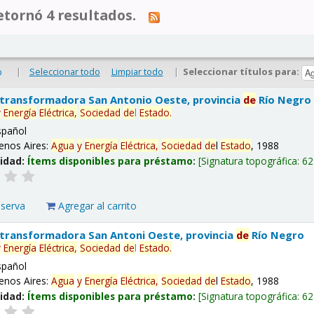
tornó 4 resultados.
|
Seleccionar todo
Limpiar todo
|
Seleccionar títulos para:
o
 transformadora San Antonio Oeste, provincia
de
Río Negro
y
Energía
Eléctrica,
Sociedad
de
l
Estado
.
spañol
enos Aires:
Agua
y
Energía
Eléctrica,
Sociedad
de
l
Estado
, 1988
lidad:
Ítems disponibles para préstamo:
Signatura topográfica:
62
eserva
Agregar al carrito
 transformadora San Antoni Oeste, provincia
de
Río Negro
y
Energía
Eléctrica,
Sociedad
de
l
Estado
.
spañol
enos Aires:
Agua
y
Energía
Eléctrica,
Sociedad
de
l
Estado
, 1988
lidad:
Ítems disponibles para préstamo:
Signatura topográfica:
62