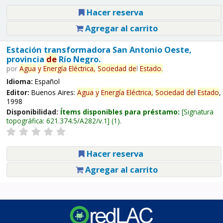
Hacer reserva
Agregar al carrito
Estación transformadora San Antonio Oeste,
provincia
de
Río Negro.
por
Agua
y
Energía
Eléctrica,
Sociedad
de
l
Estado
.
Idioma:
Español
Editor:
Buenos Aires:
Agua
y
Energía
Eléctrica,
Sociedad
de
l
Estado
,
1998
Disponibilidad:
Ítems disponibles para préstamo:
Signatura
topográfica:
621.374.5/A282/v.1
(1).
Hacer reserva
Agregar al carrito