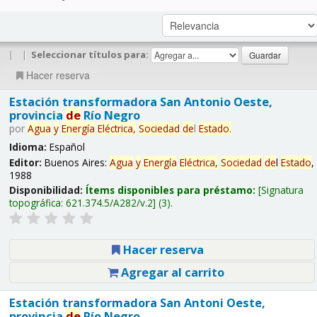
|
|
Seleccionar títulos para:
Hacer reserva
Estación transformadora San Antonio Oeste,
provincia
de
Río Negro
por
Agua
y
Energía
Eléctrica,
Sociedad
de
l
Estado
.
Idioma:
Español
Editor:
Buenos Aires:
Agua
y
Energía
Eléctrica,
Sociedad
de
l
Estado
,
1988
Disponibilidad:
Ítems disponibles para préstamo:
Signatura
topográfica:
621.374.5/A282/v.2
(3).
Hacer reserva
Agregar al carrito
Estación transformadora San Antoni Oeste,
provincia
de
Río Negro