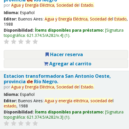
por
Agua
y
Energía
Eléctrica,
Sociedad
de
l
Estado
.
Idioma:
Español
Editor:
Buenos Aires:
Agua
y
Energía
Eléctrica,
Sociedad
de
l
Estado
,
1988
Disponibilidad:
Ítems disponibles para préstamo:
Signatura
topográfica:
621.374.5/A282/v.4
(1).
Hacer reserva
Agregar al carrito
Estacion transformadora San Antonio Oeste,
provincia
de
Río Negro.
por
Agua
y
Energía
Eléctrica,
Sociedad
de
l
Estado
.
Idioma:
Español
Editor:
Buenos Aires:
Agua
y
energía
eléctrica,
sociedad
de
l
estado
, 1988
Disponibilidad:
Ítems disponibles para préstamo:
Signatura
topográfica:
621.374.5/A282/v.3
(1).