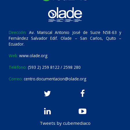
Dirección:
Av. Mariscal Antonio José de Sucre N58-63 y
Fernández Salvador Edif. Olade – San Carlos, Quito –
Ecuador.
Web:
www.olade.org
Teléfono:
(593 2) 259 8122 / 2598 280
Correo:
centro.documentacion@olade.org
Tweets by cubemediaco