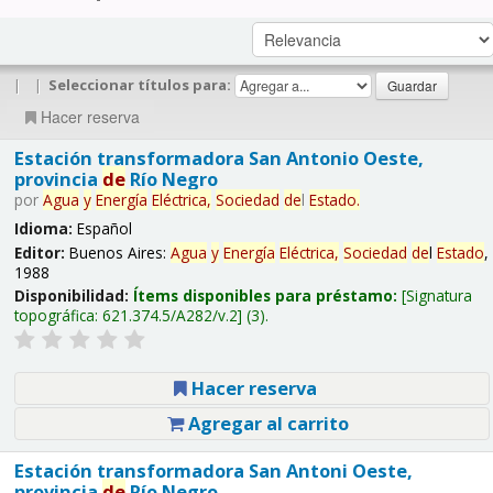
|
|
Seleccionar títulos para:
Hacer reserva
Estación transformadora San Antonio Oeste,
provincia
de
Río Negro
por
Agua
y
Energía
Eléctrica,
Sociedad
de
l
Estado
.
Idioma:
Español
Editor:
Buenos Aires:
Agua
y
Energía
Eléctrica,
Sociedad
de
l
Estado
,
1988
Disponibilidad:
Ítems disponibles para préstamo:
Signatura
topográfica:
621.374.5/A282/v.2
(3).
Hacer reserva
Agregar al carrito
Estación transformadora San Antoni Oeste,
provincia
de
Río Negro