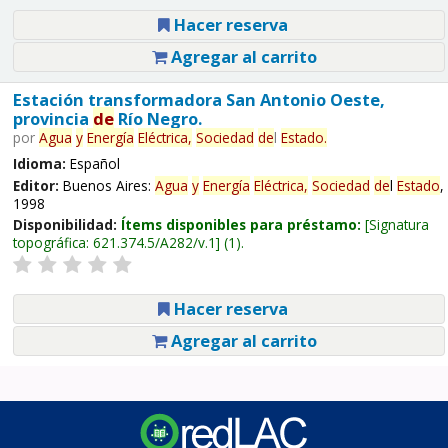
Hacer reserva
Agregar al carrito
Estación transformadora San Antonio Oeste,
provincia
de
Río Negro.
por
Agua
y
Energía
Eléctrica,
Sociedad
de
l
Estado
.
Idioma:
Español
Editor:
Buenos Aires:
Agua
y
Energía
Eléctrica,
Sociedad
de
l
Estado
,
1998
Disponibilidad:
Ítems disponibles para préstamo:
Signatura
topográfica:
621.374.5/A282/v.1
(1).
Hacer reserva
Agregar al carrito