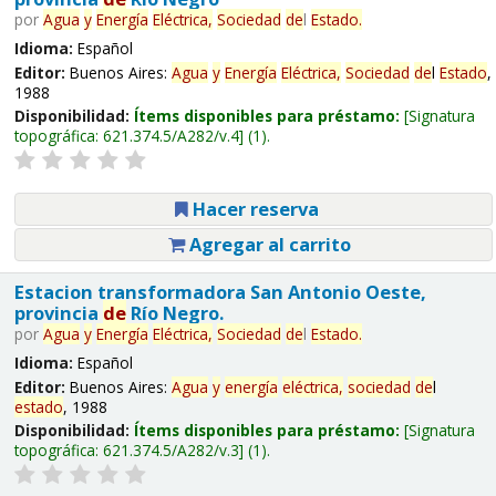
por
Agua
y
Energía
Eléctrica,
Sociedad
de
l
Estado
.
Idioma:
Español
Editor:
Buenos Aires:
Agua
y
Energía
Eléctrica,
Sociedad
de
l
Estado
,
1988
Disponibilidad:
Ítems disponibles para préstamo:
Signatura
topográfica:
621.374.5/A282/v.4
(1).
Hacer reserva
Agregar al carrito
Estacion transformadora San Antonio Oeste,
provincia
de
Río Negro.
por
Agua
y
Energía
Eléctrica,
Sociedad
de
l
Estado
.
Idioma:
Español
Editor:
Buenos Aires:
Agua
y
energía
eléctrica,
sociedad
de
l
estado
, 1988
Disponibilidad:
Ítems disponibles para préstamo:
Signatura
topográfica:
621.374.5/A282/v.3
(1).