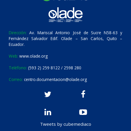
Dirección:
Av. Mariscal Antonio José de Sucre N58-63 y
Fernández Salvador Edif. Olade – San Carlos, Quito –
Ecuador.
Web:
www.olade.org
Teléfono:
(593 2) 259 8122 / 2598 280
Correo:
centro.documentacion@olade.org
Tweets by cubemediaco