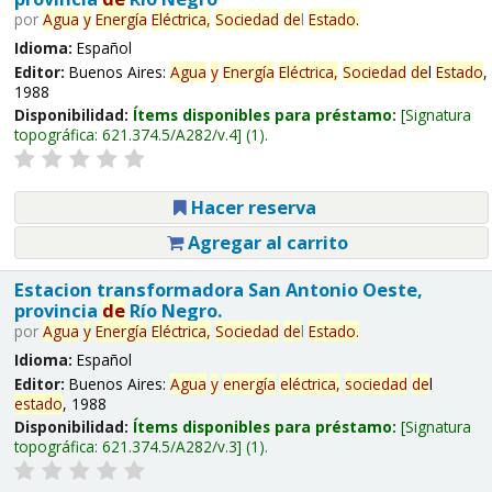
por
Agua
y
Energía
Eléctrica,
Sociedad
de
l
Estado
.
Idioma:
Español
Editor:
Buenos Aires:
Agua
y
Energía
Eléctrica,
Sociedad
de
l
Estado
,
1988
Disponibilidad:
Ítems disponibles para préstamo:
Signatura
topográfica:
621.374.5/A282/v.4
(1).
Hacer reserva
Agregar al carrito
Estacion transformadora San Antonio Oeste,
provincia
de
Río Negro.
por
Agua
y
Energía
Eléctrica,
Sociedad
de
l
Estado
.
Idioma:
Español
Editor:
Buenos Aires:
Agua
y
energía
eléctrica,
sociedad
de
l
estado
, 1988
Disponibilidad:
Ítems disponibles para préstamo:
Signatura
topográfica:
621.374.5/A282/v.3
(1).