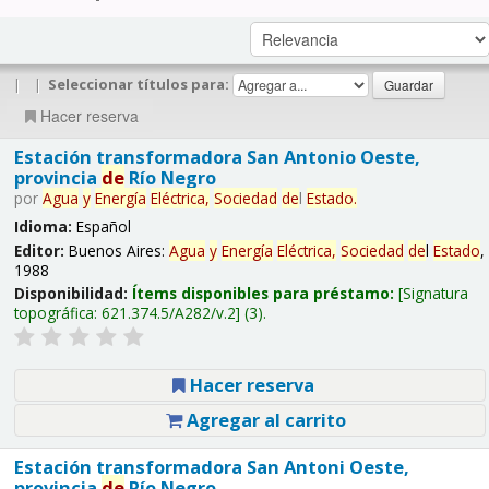
|
|
Seleccionar títulos para:
Hacer reserva
Estación transformadora San Antonio Oeste,
provincia
de
Río Negro
por
Agua
y
Energía
Eléctrica,
Sociedad
de
l
Estado
.
Idioma:
Español
Editor:
Buenos Aires:
Agua
y
Energía
Eléctrica,
Sociedad
de
l
Estado
,
1988
Disponibilidad:
Ítems disponibles para préstamo:
Signatura
topográfica:
621.374.5/A282/v.2
(3).
Hacer reserva
Agregar al carrito
Estación transformadora San Antoni Oeste,
provincia
de
Río Negro