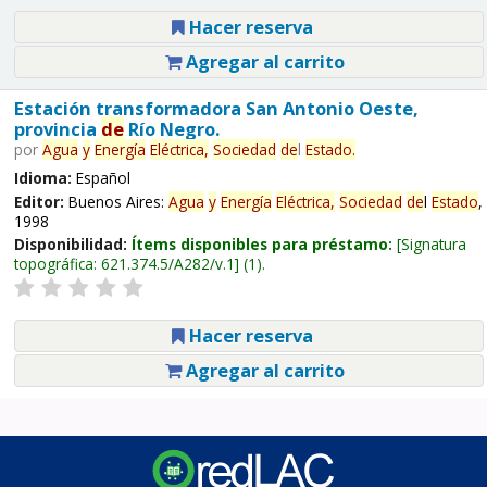
Hacer reserva
Agregar al carrito
Estación transformadora San Antonio Oeste,
provincia
de
Río Negro.
por
Agua
y
Energía
Eléctrica,
Sociedad
de
l
Estado
.
Idioma:
Español
Editor:
Buenos Aires:
Agua
y
Energía
Eléctrica,
Sociedad
de
l
Estado
,
1998
Disponibilidad:
Ítems disponibles para préstamo:
Signatura
topográfica:
621.374.5/A282/v.1
(1).
Hacer reserva
Agregar al carrito